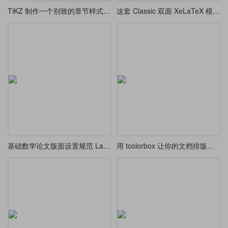
TiKZ 制作一个别致的章节样式 chap 7
这套 Classic 双面 XeLaTeX 模板，排版出的论文像艺术品一样优雅
基础数学论文版面设置规范 LaTeX 模板
用 tcolorbox 让你的文档排版更精致