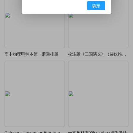
确定
高中物理甲种本第一册重排版
校注版《三国演义》（裴效维作注，前三回）
Category Theory for Programmers 书籍latex排版
一本教材书的tcolorbox排版设计