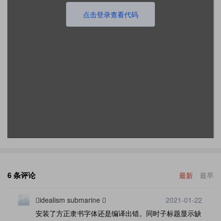
点击登录查看代码
6 条评论
最新
最早
idealism submarine 
2021-01-22
安装了方正隶书字体还是编译出错。同时子标题显示缺