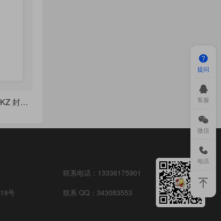
提问
客服
越南数学奥林匹克 TiKZ 封面设计
微信
电话
联系电话：
13336175901
19号
联系 QQ：
343083553