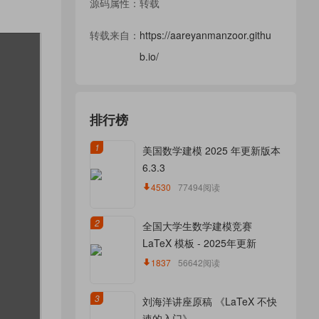
源码属性：转载
转载来自：
https://aareyanmanzoor.githu
b.io/
排行榜
1
美国数学建模 2025 年更新版本
6.3.3
4530
77494阅读
2
全国大学生数学建模竞赛
LaTeX 模板 - 2025年更新
1837
56642阅读
3
刘海洋讲座原稿 《LaTeX 不快
速的入门》