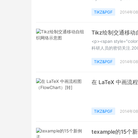
求，假设现在我们手上有一张
片，要去找源代码进行
TiKZ&PGF
2014年0
者条条框框啥的）是很
Tikz绘制交通移
<p><span style="c
科研人员的密切关注.2
频段.2004年~2006年
立了车辆间通信联盟(Car2C
TiKZ&PGF
2014年0
通信标准[8].具体的研究
在 LaTeX 中画流程
TiKZ&PGF
2014年0
texample的15个