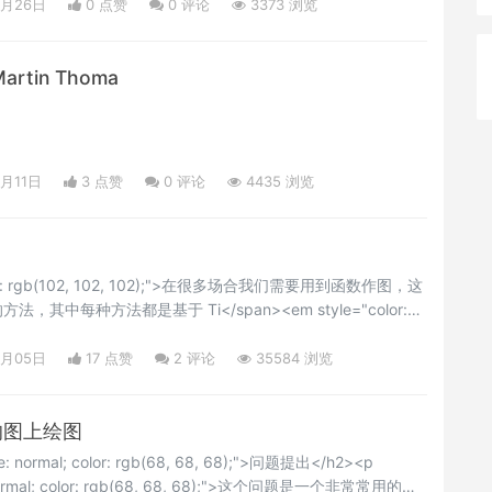
9月26日
0 点赞
0
评论
3373 浏览
rtin Thoma
9月11日
3 点赞
0
评论
4435 浏览
olor: rgb(102, 102, 102);">在很多场合我们需要用到函数作图，这
其中每种方法都是基于 Ti</span><em style="color:
nt-weight: inherit; white-space: normal;">k</em><span
102, 102, 102);">Z，让我们一起来看下。</span></p>
9月05日
17 点赞
2
评论
35584 浏览
有的图上绘图
ce: normal; color: rgb(68, 68, 68);">问题提出</h2><p
: normal; color: rgb(68, 68, 68);">这个问题是一个非常常用的需