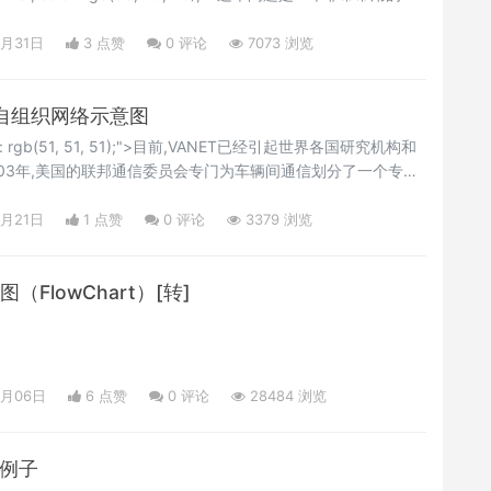
图片，比如 Matlab 或者 Stata 或者其他一些软件的图
修改以补充对图片的解释性编辑（比如添加向量、数学符号，或
8月31日
3 点赞
0
评论
7073 浏览
繁琐的过程，或者可能图片根本找不到源代码，这个时候我们
动自组织网络示意图
olor: rgb(51, 51, 51);">目前,VANET已经引起世界各国研究机构和
003年,美国的联邦通信委员会专门为车辆间通信划分了一个专用
,MobiCom专门召开了3次专题研讨会讨论VANET.2005年,欧洲成
ar communication consortium).日本也通过了两个车辆间
8月21日
1 点赞
0
评论
3379 浏览
项目有欧洲多国合作开展的Fleenet项目、德国的“Network
图（FlowChart）[转]
8月06日
6 点赞
0
评论
28484 浏览
新例子