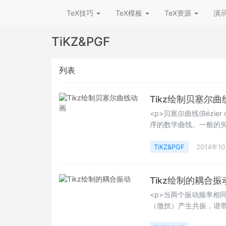
TeX技巧
TeX模板
TeX资源
演
TiKZ&PGF
列表
Tikz绘制贝塞尔
<p>贝塞尔曲线(Bézi
序的数学曲线。一般的
成，节点是可拖动的支
是来做这种矢量曲线的
TiKZ&PGF
2014年1
较成熟的位图软件中也有贝
曲线工具，而在Flash
Tikz绘制的耦合振
工程师皮埃尔
<p>当两个振动频率相
（微扰）产生共振，谱带一