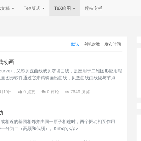
示文稿
TeX版式
TeX绘图
莲枝专栏
默认
浏览次数
发布时间
曲线动画
er curve)，又称贝兹曲线或贝济埃曲线，是应用于二维图形应用程
矢量图形软件通过它来精确画出曲线，贝兹曲线由线段与节点组
点，线段像可伸缩的皮筋，我们在绘图工具上看到的钢笔工具就
。贝塞尔曲线是计算机图形学中相当重要的参数曲线，在一些比
0月19日
0 点赞
0
评论
7649 浏览
塞尔曲线工具，如PhotoShop等。在Flash4中还没有完整的
5里面已经提供出贝塞尔曲线工具。 贝塞尔曲线于1962，由法国
动
同或相近的基团相邻并由同一原子相连时，两个振动相互作用
分为二（高频和低频）。&nbsp;</p>