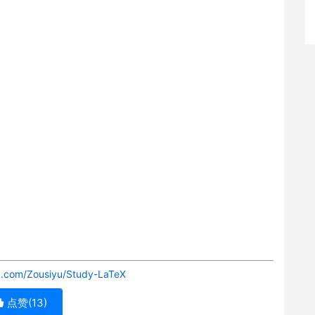
ub.com/Zousiyu/Study-LaTeX
点赞(
13
)