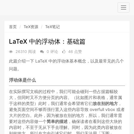
Togg
navig
首页
TeX资源
TeX笔记
LaTeX 中的浮动体：基础篇
26310 阅读
0 评论
46 点赞
此篇介绍一下 LaTeX 中的浮动体基本概念，以及最常见的几个
问题。
浮动体是什么
在实际撰写文稿的过程中，我们可能会碰到一些占据篇幅较
大，但同时又不方便分页的内容。（比如图片和表格，通常属
于这样的类型）此时，我们通常会希望将它们
放在别的地方
，
避免页面空间不够而强行置入这些内容导致 overfull vbox 或者
大片的空白。此外，因为被放在别的地方，所以，我们通常需
要对这些内容做一个
简单的描述
，确保读者在看到这些大块的
内容时，不至于无从下手去理解。同时，因为此类内容被放在
别的地方，所以在文中引述它们时，我们无法用「下图」、