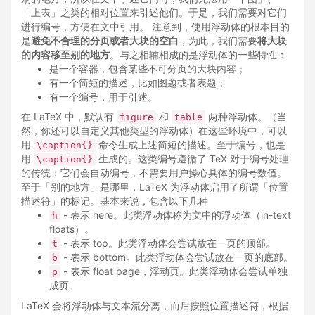
「上表」之类的相对位置来引述他们。于是，我们需要对它们
进行编号，方便在文中引用。
注意到，使用浮动体的根本目的
是
避免不合理的分页或者大块的空白
，为此，我们需要
将大块
的内容移至别的地方
。与之相辅相成的是浮动体的一些特性：
是一个容器，包含某些不可分页的大块内容；
有一个简短的描述，比如图题或者表题；
有一个编号，用于引述。
在 LaTeX 中，默认有
和
两种浮动体。（当
figure
table
然，你还可以自定义其他类型的浮动体）在这些环境中，可以
用
命令生成上述简短的描述。至于编号，也是
\caption{}
用
生成的。这类编号遵循了 TeX 对于编号处理
\caption{}
的传统：它们会自动编号，不需要用户操心具体的编号数值。
至于「别的地方」是哪里，LaTeX 为浮动体启用了所谓「位置
描述符」的标记。基本来说，包含以下几种
- 表示 here。此类浮动体称为文中的浮动体（in-text
h
floats）。
- 表示 top。此类浮动体会尝试放在一页的顶部。
t
- 表示 bottom。此类浮动体会尝试放在一页的底部。
b
- 表示 float page，浮动页。此类浮动体会尝试单独
p
成页。
LaTeX 会将浮动体与文本流分离，而后按照位置描述符，根据