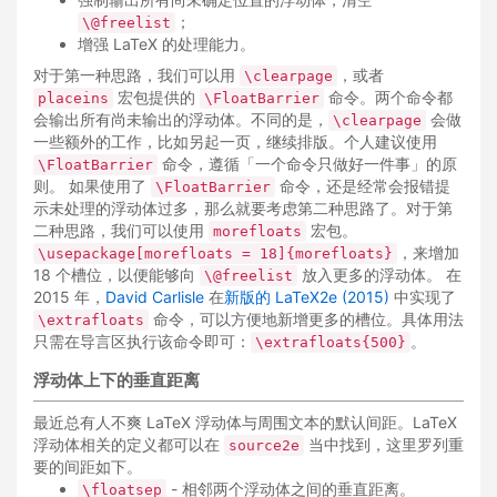
；
\@freelist
增强 LaTeX 的处理能力。
对于第一种思路，我们可以用
，或者
\clearpage
宏包提供的
命令。两个命令都
placeins
\FloatBarrier
会输出所有尚未输出的浮动体。不同的是，
会做
\clearpage
一些额外的工作，比如另起一页，继续排版。个人建议使用
命令，遵循「一个命令只做好一件事」的原
\FloatBarrier
则。 如果使用了
命令，还是经常会报错提
\FloatBarrier
示未处理的浮动体过多，那么就要考虑第二种思路了。对于第
二种思路，我们可以使用
宏包。
morefloats
，来增加
\usepackage[morefloats = 18]{morefloats}
18 个槽位，以便能够向
放入更多的浮动体。 在
\@freelist
2015 年，
David Carlisle
在
新版的 LaTeX2e (2015)
中实现了
命令，可以方便地新增更多的槽位。具体用法
\extrafloats
只需在导言区执行该命令即可：
。
\extrafloats{500}
浮动体上下的垂直距离
最近总有人不爽 LaTeX 浮动体与周围文本的默认间距。LaTeX
浮动体相关的定义都可以在
当中找到，这里罗列重
source2e
要的间距如下。
- 相邻两个浮动体之间的垂直距离。
\floatsep