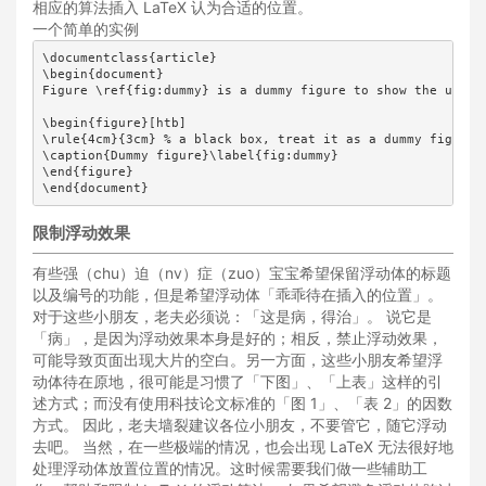
相应的算法插入 LaTeX 认为合适的位置。
一个简单的实例
\documentclass{article}

\begin{document}

Figure \ref{fig:dummy} is a dummy figure to show the use of
\begin{figure}[htb]

\rule{4cm}{3cm} % a black box, treat it as a dummy figure

\caption{Dummy figure}\label{fig:dummy}

\end{figure}

限制浮动效果
有些强（chu）迫（nv）症（zuo）宝宝希望保留浮动体的标题
以及编号的功能，但是希望浮动体「乖乖待在插入的位置」。
对于这些小朋友，老夫必须说：「这是病，得治」。 说它是
「病」，是因为浮动效果本身是好的；相反，禁止浮动效果，
可能导致页面出现大片的空白。另一方面，这些小朋友希望浮
动体待在原地，很可能是习惯了「下图」、「上表」这样的引
述方式；而没有使用科技论文标准的「图 1」、「表 2」的因数
方式。 因此，老夫墙裂建议各位小朋友，不要管它，随它浮动
去吧。 当然，在一些极端的情况，也会出现 LaTeX 无法很好地
处理浮动体放置位置的情况。这时候需要我们做一些辅助工