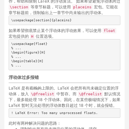
作，帮助和限制 LaTeX 的浮动算法。 如果希望避免浮动体跨过
等章节标题，可以使用
宏包。它能在
\section
placeins
章节标题前，强制输出上一章节中尚未输出的浮动体。
\usepackage[section]{placeins}
如果希望彻底禁止某个浮动体的浮动效果，可以使用
float
宏包提供的
位置选项。
H
\usepackage{float}

% ...

\begin{figure}[H]

% ...

\begin{table}[H]

% ...
浮动体过多报错
LaTeX 是有
底线的
上限的。LaTeX 会把所有尚未确定位置的浮
动体，放入
中暂存。而
默认情况
\@freelist
\@freelist
下，最多能处理 18 个浮动体。因此，在某些极端情况下，如果
LaTeX 暂时无法处理的浮动体数目超过 18 个时，就会报错。
! LaTeX Error: Too many unprocessed floats.
此时有两种解决问题的思路：
强制输出所有尚未确定位置的浮动体，清空