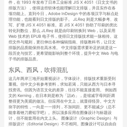
件，在 1993 年发布了日本工业标准 JIS X 4051《日文文书的
排版方法》，使得这些软体也能理解日文排版，并且实作在各
项功能上。直到今日，Adobe InDesign 中的各项汉字与标点处
理功能，也能看到日文排版的影子。
JLReq
则是大幅参考、改
写、扩增 JIS X 4051 标准。若 JIS X 4051 协助了印刷的类比
转化到数位，那么
JLReq
就是由印刷转换到 Web，以及采用
Web 技术的 EPUB 电子书，使得日文排版技术能一脉相传。这
些文件与规则，更衍伸出各种编辑指南、排版教科书，让日文
排版的品质能保持在高水准。 中文排版需求要补足的就是这一
段历史与技艺，更希望能影响到整个环境，提升中文 Web 与电
子书的排版品质。
东风、西风，吹得混乱
这几年两岸三地开始重视设计，字体设计、排版技术重新受到
重视。但中文少有参考资料，求知若渴，只能从西方与日本寻
找资讯。但因为语言文化的差异，往往不能直接套用。 例如西
文的 Kerning，在日本则是称为「詰め」，是缩减字母间距调
整得更为美观的做法。但应用在中文上，就显得怪异。中文方
块字的特性，一向是一一排列，不加间距、更不能减少（总不
能拿着锉刀磨铅字吧）。所以顶多应用在图像设计与标题设
计，但不能套用在内文上头。 图像设计（Graphic Design）与
排版设计（Editorial Design）不尽相同。图像设计可以自由自