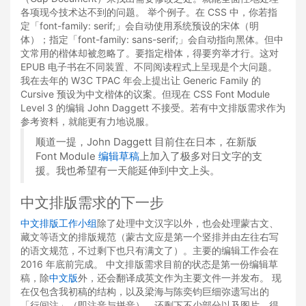
各项现今技术达不到的问题。 举个例子。在 CSS 中，你若指
定「font-family: serif;」会自动使用系统预设的宋体（明
体）；指定「font-family: sans-serif;」会自动指向黑体。但中
文常用的楷体却被忽略了。要指定楷体，得要穷举才行。这对
EPUB 电子书在不同装置、不同阅读程式上呈现是个大问题。
我在去年的 W3C TPAC 年会上提出让 Generic Family 的
Cursive 预设为中文楷体的议案。但现在 CSS Font Module
Level 3 的编辑 John Daggett 不接受。若有中文排版需求作为
参考资料，就能更有力地说服。
顺道一提，John Daggett 目前住在日本，在新版
Font Module
编辑草稿
上加入了极多对日文字的支
援。我也希望有一天能延伸到中文上头。
中文排版需求的下一步
中文排版工作小组
除了处理中文汉字以外，也会处理蒙古文、
藏文等语文的排版规范（蒙古文应是第一个竖排并由左往右写
的语文规范，不过剩下也只有满文了）。主要的编辑工作会在
2016 年底前完成。 中文排版需求目前的状态是第一份编辑草
稿，除
中文版
外，还会翻译成英文作为主要文件一并发布。 现
在仅包含我初稿的结构，以及梁海与陈奕钧巨细弥遗写出的
「行间注」（即注音与拼音），还剩下不少部分以及图片，得