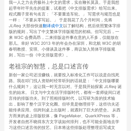
我一人之力去穷极补上中文的需求，实在鞭长莫及。于是我想
起早年叶平先生的提案，试着把《中文排版需求》给写出来。
程式圈子里有句名言：「不要重造车轮。」 写需求与规范也是
一样：「不要从零写起。」 于是我花了几个月时间，先将
JLReq
大部份快速
翻译成中文
以了解结构，然后依照繁体字排
版的规则，写出了中文繁体字排版规范的初稿。但写完后，一
来 W3C 会费高昂，二来排版这件事在意的人不多，仅能放在
那儿。幸好 W3C 2013 年的年会办在深圳，和北航 W3C 的胡
春明教授、安琪、小倩谈及这件事，商议加入简体字排版规
则，写出一份《中文排版需求》。
老祖宗的智慧，总是口述言传
新创一家公司还没赚钱，就要投入标准化工作可以说是自找死
路。我在叩门找人资助时经常听到的话就是：「中文排版哪要
什么规则？」这让我一时无言以对。于是我开始探索
JLReq
诞
生的始末。 日文与中文在活字排版时代，都有一套师徒间口述
言传的排版功夫。到了照相排版时代，以写研为首的技术输
出，影响了整个汉字文化圈。但毕竟是物理排字，这些功夫还
能传承应用。但跨到桌上出版时，就遇到了巨大的壁垒。 从西
方而来的桌上排版软体，像 PageMaker、QuarkXPress 等，
开发者自然不晓得东方文字该如何排列，也不可能全面地去学
习这些口述言传的技艺。日本将这些排版处理整理后写成文