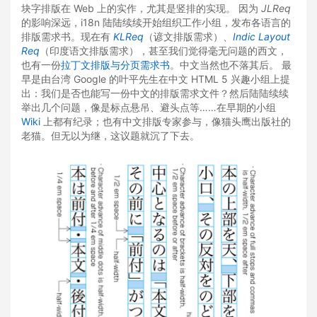
块字排版在 Web 上的实作，尤其是竖排的实现。 因为
JLReq
的影响深远，i18n 陆陆续续开始组织工作小组，发布各语言的
排版需求书。现在有
KLReq
（谚文排版需求）、
Indic Layout
Req
（印度语文排版需求），甚至我们觉得毫无问题的西文，
也有一份
拉丁文排版与分页需求书
。中文当然也不落其后。 最
早是由台湾 Google 的叶平先生在中文 HTML 5 兴趣小组上提
出：我们是否也能写一份中文的排版需求文件？然后陆陆续续
举出几个问题，像是标点悬吊、避头点等……在早期的小组
Wiki
上都有纪录；也有中文排版专家参与，像猫头鹰出版社的
老猫。但无以为继，这议题就沉了下去。