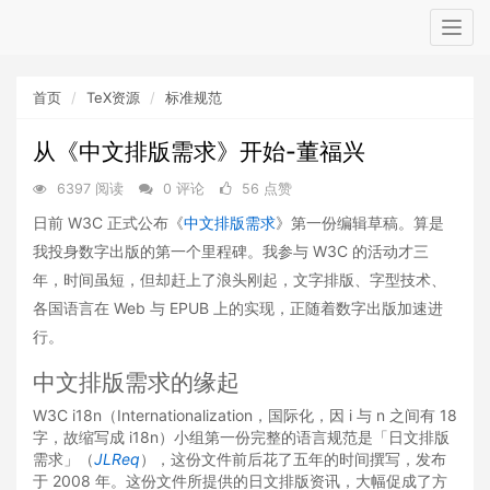
Togg
navig
首页
TeX资源
标准规范
从《中文排版需求》开始-董福兴
6397 阅读
0 评论
56 点赞
日前 W3C 正式公布《
中文排版需求
》第一份编辑草稿。算是
我投身数字出版的第一个里程碑。我参与 W3C 的活动才三
年，时间虽短，但却赶上了浪头刚起，文字排版、字型技术、
各国语言在 Web 与 EPUB 上的实现，正随着数字出版加速进
行。
中文排版需求的缘起
W3C i18n（Internationalization，国际化，因 i 与 n 之间有 18
字，故缩写成 i18n）小组第一份完整的语言规范是「日文排版
需求」（
JLReq
），这份文件前后花了五年的时间撰写，发布
于 2008 年。这份文件所提供的日文排版资讯，大幅促成了方