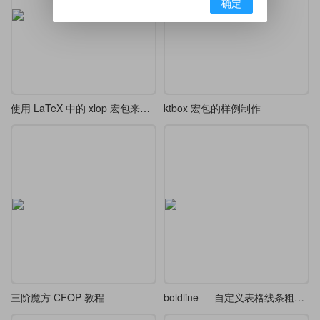
确定
使用 LaTeX 中的 xlop 宏包来排版数学算式
ktbox 宏包的样例制作
三阶魔方 CFOP 教程
boldline — 自定义表格线条粗细宏包译介