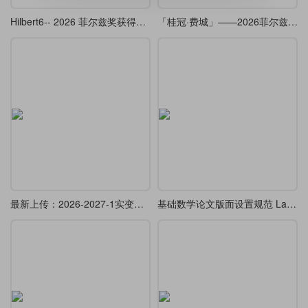
Hilbert6-- 2026 菲尔兹奖获得者邓煜学术报告的 beamer （复刻 ）
「桂冠·费城」——2026菲尔兹奖Beamer主题
最新上传：2026-2027-1实变函数教案模板
基础数学论文版面设置规范 LaTeX 模板