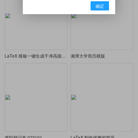
确定
LaTeX 模板一键生成干净高级极简学术 CV
湘潭大学简历模版
求职登记表 073101
LaTeX 制作优雅的简历