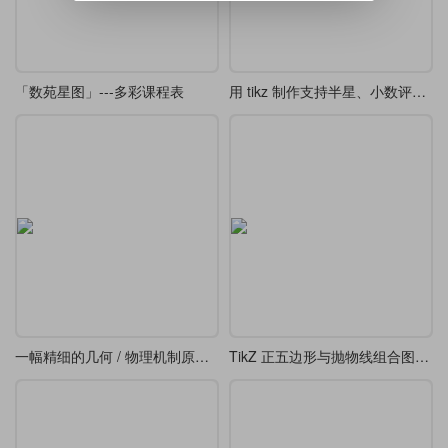
「数苑星图」---多彩课程表
用 tikz 制作支持半星、小数评分显示的星级评分
一幅精细的几何 / 物理机制原理图-转动连杆、轨道及阴影剖面线三维几何投影图
TikZ 正五边形与抛物线组合图形（类似 “花瓣” 或 “星形” 图案）