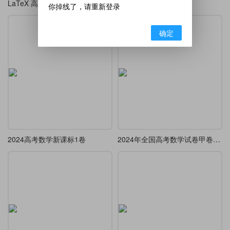
LaTeX 高考 / 模拟考精美排版模板
A3-试卷双栏版
你掉线了，请重新登录
确定
2024高考数学新课标1卷
2024年全国高考数学试卷甲卷文科