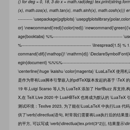
() for deg = 0, 18, 3 do x = math.rad(deg) tex.print(string.f
(x), math.cos(x), math.tan(x), math.sinh(x), math.cosh(x))) 
---------- \usepackage{pgfplots} \usepgfplotslibrary{polar,
or} \newcommand{\red}{\color{red}} \newcommand{\green}{\co
age{booktabs} %%---------------------------------------------
%------------------------------------------------ \linesprea
command{\dif}{\mathop{}! \mathrm{d}} \DeclareSymbolFont{le
egin{document} %%%%-----------------------------------------------
\centerline{\huge \kaishu \color{magenta} \LuaLaTeX 使用札记} %%
是作为带有Lua脚本引擎嵌入的pdfTeX版本发起的基于 \TeX
19 年,Luigi Scarso 等人为 LuaTeX 添加了 HarfBuzz
X,在 TeX Live 2020 中 LuaHBTeX 也将成为默认的 \LuaTeX 
测试环境：Texlive 2023, 为了能在\LuaLaTeX 中执行Lua
供了\verb|\directlua|语句, 时常我们需要将Lua执行后的结果显示出来,
的平方, 可以写成 \verb|\directlua{tex.print(3^2)}|, 结果