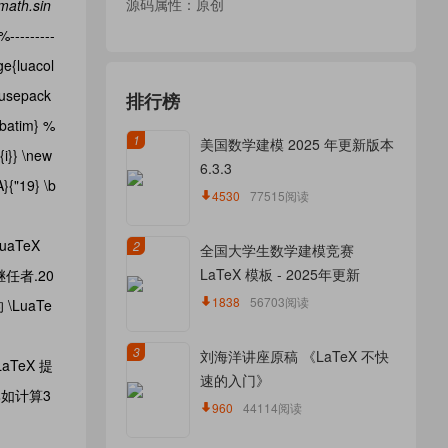
源码属性：原创
 math.sin
---------
ge{luacol
\usepack
排行榜
rbatim} %
1
美国数学建模 2025 年更新版本
{i}} \new
6.3.3
}{"19} \b
4530
77515阅读
\LuaTeX
2
全国大学生数学建模竞赛
LaTeX 模板 - 2025年更新
任者.20
1838
56703阅读
\LuaTe
3
刘海洋讲座原稿 《LaTeX 不快
aTeX 提
速的入门》
 比如计算3
960
44114阅读