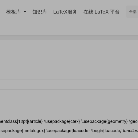
模板库
知识库
LaTeX服务
在线 LaTeX 平台
tclass[12pt]{article} \usepackage{ctex} \usepackage{geometry} \ge
usepackage{metalogox} \usepackage{luacode} \begin{luacode
} functio