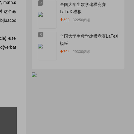
", math.s
4
全国大学生数学建模竞赛
号时,这个命
LaTeX 模板
luacod
590
32250阅读
5
全国大学生数学建模竞赛LaTeX
e} \use
模板
d{verbat
704
29330阅读