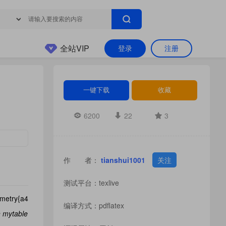
全站VIP
登录
注册
一键下载
收藏
6200
22
3
作 者：
tianshui1001
关注
测试平台：texlive
ometry{a4
编译方式：pdflatex
n mytable