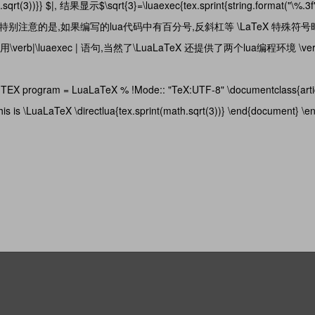
th.sqrt(3))}} $|, 结果显示$\sqrt{3}=\luaexec{tex.sprint{string.format("\%.3f
特别简短的代码.要特别注意的是,如果编写的lua代码中有百分号,反斜杠等 \LaTeX 特殊符
uaexec | 语句,当然了\LuaLaTeX 还提供了两个lua编程环境 \verb|
ogram = LuaLaTeX % !Mode:: "TeX:UTF-8" \documentclass{articl
 \LuaLaTeX \directlua{tex.sprint(math.sqrt(3))} \end{document} \en