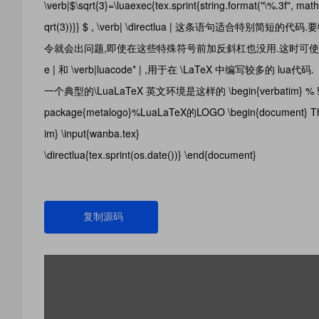
\verb|$\sqrt{3}=\luaexec{tex.sprint{string.format("\%.3f", ma
qrt(3))}} $ , \verb| \directlua | 这条语句适合
令就会出问题,即使在这些特殊符号前加反斜杠也没用.这时可使用\verb|\l
e | 和 \verb|luacode* | ,用于在 \LaTeX 中编写较多的 lua代码.
一个典型的\LuaLaTeX 英文环境是这样的 \begin{verbatim} % !TEX pr
package{metalogo}%LuaLaTeX的LOGO \begin{document} This is
im} \input{wanba.tex}
\directlua{tex.sprint(os.date())} \end{document}
复制源码