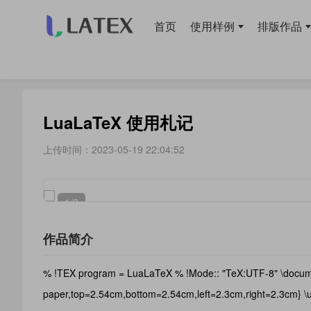
首页
使用样例
排版作品
当前位置：
首页
>
使用样例
> 基础概念
LuaLaTeX 使用札记
上传时间：2023-05-19 22:04:52
1
/3
作品简介
% !TEX program = LuaLaTeX % !Mode:: "TeX:UTF-8" \documen
paper,top=2.54cm,bottom=2.54cm,left=2.3cm,right=2.3cm} \