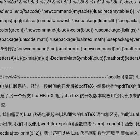
ormat('%2d° & %1.8f & %1.8f & %1.8f & %1.8f & %1.8f & %1.8f \\', deg, x,
end end \end{luacode
} \newcommand{\mytable}{\luadirect{mytable()}} %%
colormaps} \pgfplotsset{compat=newest} \usepackage{luamplib} \usepacka
lor{green}} \newcommand{\blue}{\color{blue}} \usepackage{listings} 
--- \usepackage{unicode-math} \usepackage{lualatex-math} \usepackage{ve
d{1.5} % 1.5倍行距 \newcommand{\me}{\mathrm{e}} \newcommand{\mi}{\mathrm
ttersA}{U}{pxmia}{m}{it} \DeclareMathSymbol{\piup}{\mathord}{lettersA
--------
%%------------------------------------------------------- \section{引言} 
 的电脑排版系统。经过一段时间的开发后被pdfTeX小组采纳作为pdfTeX的继
 库支持,构建了另一个分支 LuaHBTeX,随后,\LaTeX 的开发版本就改用它代替原来的 
引擎.
 代码, 我们需要将Lua 代码包裹起来以和通常的\LaTeX 语句相区分, 为此\LuaL
 我们可以使用\verb|tex.sprint()|函数或者 \verb|tex.print()|函数,
显示\directlua{tex.print(3^2)}. 我们还可以将 Lua 代码塞到数学环境里,譬如输入