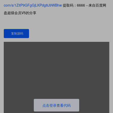
com/s/1ZitP9GFgGjLKPdg8J9WBhw
提取码：6666 --来自百度网
盘超级会员V5的分享
复制源码
点击登录查看代码