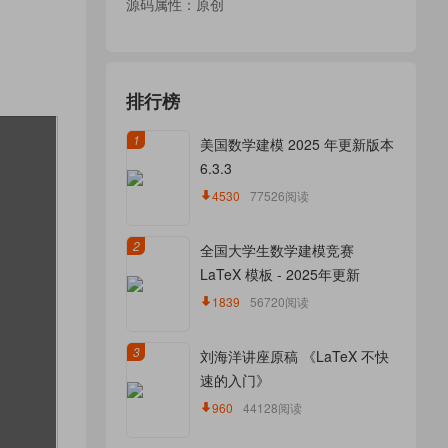
源码属性：原创
排行榜
1
美国数学建模 2025 年更新版本
6.3.3
4530
77526阅读
2
全国大学生数学建模竞赛
LaTeX 模板 - 2025年更新
1839
56720阅读
3
刘海洋讲座原稿 《LaTeX 不快
速的入门》
960
44128阅读