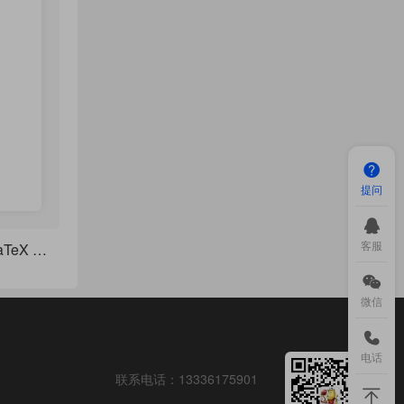
提问
客服
刘海洋讲座原稿 《LaTeX 不快速的入门》
微信
电话
联系电话：
13336175901