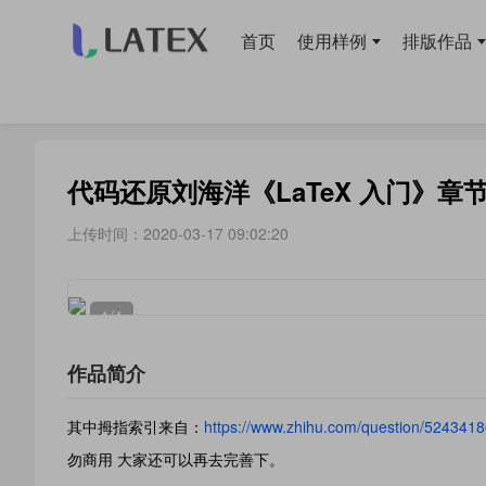
首页
使用样例
排版作品
当前位置：
首页
>
使用样例
> 章节目录
代码还原刘海洋《LaTeX 入门》章
上传时间：2020-03-17 09:02:20
1
/4
作品简介
其中拇指索引来自：
https://www.zhihu.com/question/524341
勿商用 大家还可以再去完善下。