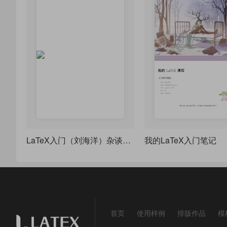
LaTeX入门（刘海洋）杂谈勾股定理实例
我的LaTeX入门笔记
首页
使用样例
排版作品
模