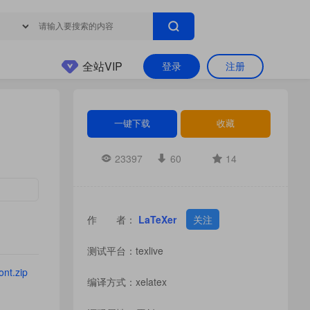
全站VIP
登录
注册
一键下载
收藏
23397
60
14
作 者：
LaTeXer
关注
测试平台：texlive
ont.zip
编译方式：xelatex