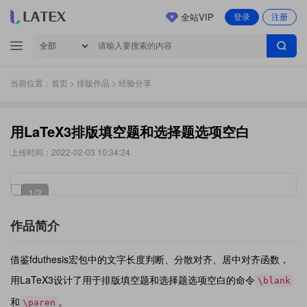
全站VIP
登录
注册
当前位置：
首页
>
排版作品
> 经验分享
用LaTeX3排版填空题和选择题选项空白
上传时间：2022-02-03 10:34:24
1
/2
作品简介
借鉴fduthesis宏包中的文字长度判断、分散对齐、居中对齐函数，
用LaTeX3设计了用于排版填空题和选择题选项空白的命令
\blank
和
。
\paren