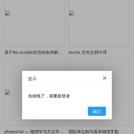
基于tkz-euclide宏包绘制求解线段长度平面几何图
siunitx 宏包文档中译
提示
你掉线了，请重新登录
确定
physconst — 物理学与天文学常数便捷输入宏包译介
国际单位制与基本物理常数