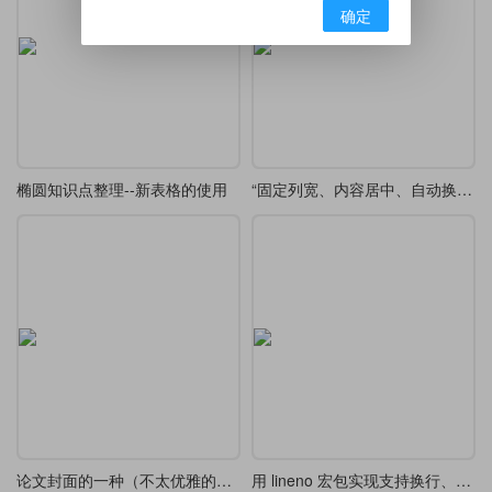
确定
椭圆知识点整理--新表格的使用
“固定列宽、内容居中、自动换行、且有下画线”效果的一种实现方法
论文封面的一种（不太优雅的）实现方法
用 lineno 宏包实现支持换行、分段和分页的下画线效果