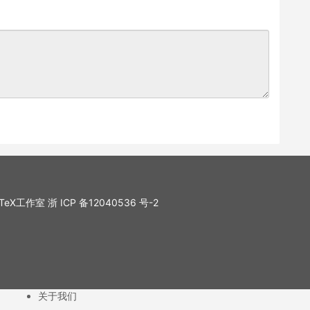
. LaTeX工作室
浙 ICP 备12040536 号-2
关于我们