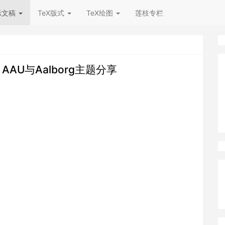
示文稿
TeX版式
TeX绘图
莲枝专栏
l AAU与Aalborg主题分享