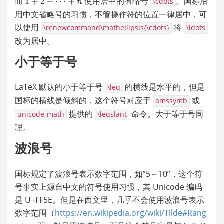
而 
 使用居中的省略号 
。国标沿
\cdots
用中文省略号的习惯，不管操作符的位置一律居中，可
以使用 
 将 
\renewcommand\mathellipsis{\cdots}
\ldots
改为居中。
小于等于号
LaTeX 默认的小于等于号 
 的横线是水平的，但是
\leq
国标的横线是倾斜的，这个符号对应于 
 或 
amssymb
 提供的 
 命令。大于等于号同
unicode-math
\leqslant
理。
波浪号
国标规定了波浪号表示数字范围，如”5～10”，这个符
号事实上源自中文的符号使用习惯，其 Unicode 编码
是 U+FF5E。但是在西文里，几乎不会使用波浪号表示
数字范围（
https://en.wikipedia.org/wiki/Tilde#Rang