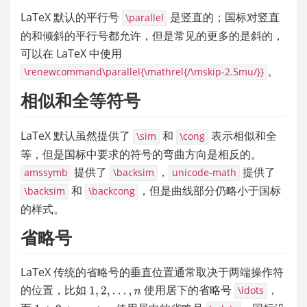
LaTeX 默认的平行号 
 是竖直的；国标对竖直
\parallel
的和倾斜的平行号都允许，但是常见的更多的是斜的，
可以在 LaTeX 中使用 
。
\renewcommand\parallel{\mathrel{/\mskip-2.5mu/}}
相似和全等符号
LaTeX 默认虽然提供了 
 和 
 表示相似和全
\sim
\cong
等，但是国标中要求的符号的弯曲方向是相反的。
 提供了 
，
 提供了 
amssymb
\backsim
unicode-math
 和 
，但是曲线部分仍略小于国标
\backsim
\backcong
的样式。
省略号
LaTeX 传统的省略号的垂直位置通常取决于两端操作符
的位置，比如 
 使用居下的省略号 
，
\ldots