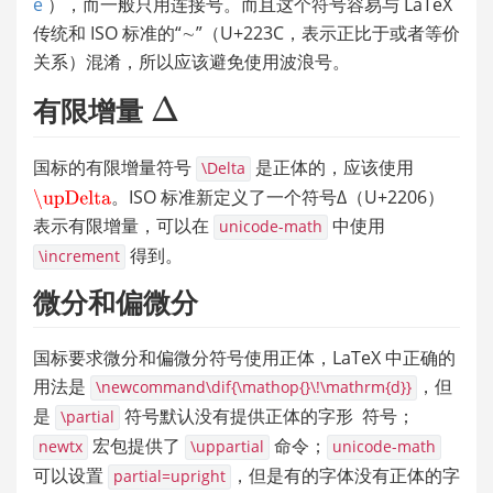
e
 ），而一般只用连接号。而且这个符号容易与 LaTeX 
传统和 ISO 标准的“∼”（U+223C，表示正比于或者等价
关系）混淆，所以应该避免使用波浪号。
有限增量 
国标的有限增量符号 
 是正体的，应该使用 
\Delta
。ISO 标准新定义了一个符号∆（U+2206）
表示有限增量，可以在 
 中使用 
unicode-math
 得到。
\increment
微分和偏微分
国标要求微分和偏微分符号使用正体，LaTeX 中正确的
用法是 
，但
\newcommand\dif{\mathop{}\!\mathrm{d}}
是 
 符号默认没有提供正体的字形  符号；
\partial
 宏包提供了 
 命令；
newtx
\uppartial
unicode-math
可以设置 
，但是有的字体没有正体的字
partial=upright