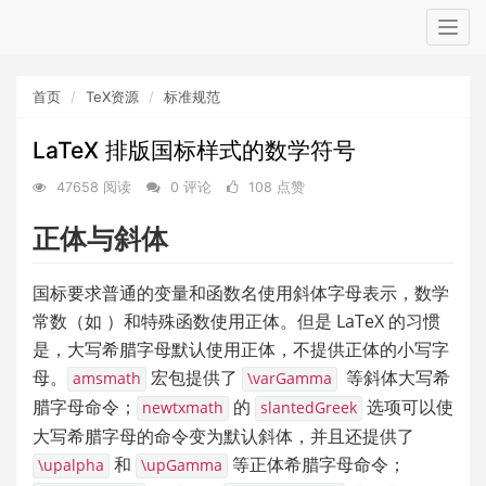
Togg
navig
首页
TeX资源
标准规范
LaTeX 排版国标样式的数学符号
47658 阅读
0 评论
108 点赞
正体与斜体
国标要求普通的变量和函数名使用斜体字母表示，数学
常数（如 
）和特殊函数使用正体。但是 LaTeX 的习惯
是，大写希腊字母默认使用正体，不提供正体的小写字
母。
 宏包提供了 
  等斜体大写希
amsmath
\varGamma
腊字母命令；
 的 
 选项可以使
newtxmath
slantedGreek
大写希腊字母的命令变为默认斜体，并且还提供了 
 和 
 等正体希腊字母命令；
\upalpha
\upGamma