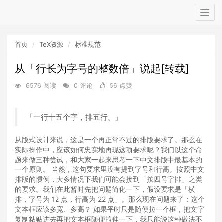
Togg
navig
首页
TeX资源
标准规范
从「行长为字号的整数倍」说起[转载]
6576 阅读
0 评论
56 点赞
「一行十五个字，排五行。」
从版式设计来说，这是一个再正常不过的排版要求了。那么在
实际操作中，应该如何忠实地再现这项要求呢？我们以这个命
题来做三种尝试，和大家一起来思考一下中文排版中最基本的
一个原则。
当然，这句要求里没有提到字号和行高。按照中文
排版的惯例，大多情况下我们可能会接到「按四号字排」之类
的要求。我们在此暂时先把问题简化一下，假设要求是「横
排，字号为 12 点，行高为 22 点」。那么现在问题来了：这个
文本框应该多宽、多高？ 如果平时只是随便拉一个框，把文字
复制粘贴进去再把文本框随便拉伸一下，我只能说这种做法不