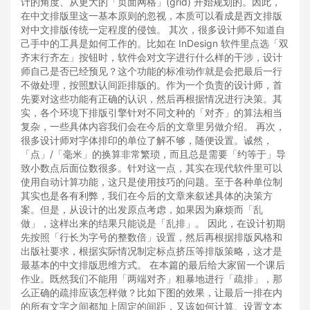
计的角度、从更大的「页面网格」(grid) 开始规划的。因此，
在中文排版里这一基本原则的忽视，本质可以看成是西文排版
对中文排版传统一定程度的侵蚀。 其次，很多设计师不知道自
己手中的工具是如何工作的。比如在 InDesign 软件里点选「双
齐末行齐左」按钮时，软件会对文字进行什么样的干涉，设计
师自己是否已经预见？这个功能的标准动作就是会把最后一行
不做处理，按照默认间距排版的。作为一个负责的设计师，首
先要对这些功能有正确的认识，然后再根据情况进行决策。其
实，各个环境下排版引擎针对不同文种的「对齐」的算法相当
复杂，一些具体内容我们会在今后的文章里另做介绍。 再次，
很多设计师对字体排印的单位了解不够，随便设置。诚然，
「点」/「毫米」的换算非常繁琐，而且总是需要「约等于」导
致小数点后面位数很多。针对这一点，其实在现代软件里可以
使用自动计算功能，这只是使用技巧的问题。至于各种单位制
其实也是各有利弊，我们在今后的文章来叙述具体的决策方
案。但是，从设计的出发原点考虑，如果因为麻烦而「乱
做」，这样出来的结果只能说是「乱排」。 因此，在设计初期
先按照「行长为字号的整数倍」设置，然后再根据排版风格和
出版社要求，根据实际情况制定标点挤压等排版策略，这才是
最基本的中文排版思维方式。 在本篇的最后给大家留一个课后
作业。既然我们不能用「两端对齐」粗暴地进行「疏排」，那
么正确的疏排应该怎样做？比如下图的效果，让最后一排在内
的所有文字之间都加上固定的间距，又该如何计算、设置文本