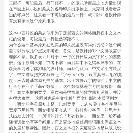
二那样「每段最后一行间距不一」的版式堂而皇之地大量出现
在市面上从小说到杂志的各种印刷出版物上。大家可以看看身
边的印刷品，注意看一下每段的最后一行，就可以知道设计师
有没有按照这个原则排版。
这本中西对照的杂志似乎为了迁就西文的网格而忽视中文文本
框的设定，每段最后一行显然字距不同。
为什么这一基本原则在现实的印刷品里没有得到贯彻？这个问
题可以分成几个层次来考虑。首先，是设计师对中文排版需求
理解不够。很多设计师对于「一行的行长应为文字尺寸的整数
倍」这个原则不知，或者不屑，而且其中不乏留学归来的、在
欧美学习过字体排印的设计师。而我们认为，中文采用方块汉
字，中文排版把文本框按照「字号 × 字数」设置其最匹配的宽
度，应该是基本原则中的基本。出于方块汉字的特性，中文的
行长存在一个「基础数值」，这个数值就是字号的整数倍，而
且计算文本框的宽度、高度都是很简单的数学四则运算，并没
有很大难度。 这同时也是中文排版与西文排版的本质区别之
一：西文的字母原则上是「比例宽度」，从 w 到 i 各个字母的
宽度不尽相同，西文排版不会从「一行排多少字母」的思考方
式出发去计算一个所谓的行长「基础数值」；西文里一般不能
随便调整小写字母间距，而是更多地通过调整词距来保证文本
的灰度和易读性。因此，西文文本框的宽度更多地是从版式设