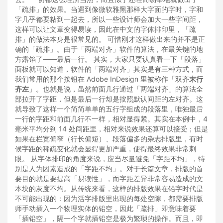
「疏排」的效果。当遇到像微软雅黑那样大字面的字时，字和
字几乎都要粘到一起去，所以一些设计师会加大一些字间距，
这样可以让文章变得易读，因此在中文的字体排印里，「疏
排」的做法本身是很常见的。 可惜刚才这样做出来的并不是正
确的「疏排」。由于「两端对齐」软件的算法，在最关键的地
方露馅了——最后一行。 其实，大家只要认真看一下「段落」
面板就可以知道，软件的「两端对齐」其实是有三种方式，而
我们常用的那个按钮在 Adobe InDesign 里被称作「双齐
末行
齐左
」。也就是说，虽然前面几行通过「两端对齐」的算法全
部拉开了字距，但是最后一行却是按照默认间距的左对齐。这
就导致了这样一个简简单单的五行字组成的段落里，唯独最后
一行的字距和前面几行不一样，相对显得紧。其实在本例中，4
毫米平均分到 14 处间距里，相对来说效果还算可以接受；但是
如果在栏宽偏窄（行长偏短）、段落偏多的杂志排版里，有时
候字距的稀疏变化就会显得更加严重，使得最终效果非常刺
眼。 从字体排印的角度来说，应当尽量避免「字距不均」，特
别是人为因素造成的「字距不均」。对于长篇文章，排版的首
要目的就是要提高「易读性」，而字距差异非常容易造成的文
本块的灰度不均。从传统来看，这样的排版效果在铅字时代是
不可能出现的：因为活字排版里出现的每处空隙，都需要排版
师手动插入一个物理实体的铅空，因此「疏排」即意味着要
「插铅空」，隔一个字就插铅空是极为繁琐的操作。而且，即