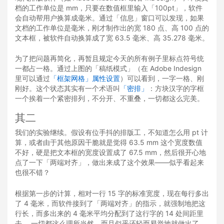
档的工作单位是 mm，只要在数值框里输入「100pt」，软件
会自动帮用户换算成毫米。通过「信息」窗口可以发现，如果
文档的工作单位是毫米，刚才制作出的宽 180 点、高 100 点的
文本框，被软件自动换算成了宽 63.5 毫米、高 35.278 毫米。
为了把问题再简化，再暂且规定今天的所有例子里标点符号统
一都占一格。通过上图的「稿纸模式」（在 Adobe Indesign
里可以通过
「框架网格」属性设置
）可以看到，一字一格、刚
刚好。这个状态其实有一个术语叫
「密排」
：方块汉字的字框
一个挨着一个紧密排列，不分开、不重叠，一切都这么完美。
其二
我们的实验继续。假设有位手抖的排版工，不知道怎么用 pt 计
算，或者由于其他原因干脆就是觉得 63.5 mm 这个宽度数值
不好，硬是把文本框的宽度设置成了 67.5 mm，然后很开心地
点了一下「两端对齐」，做出来成了这个效果——似乎看起来
也很不错？
根据第一步的计算，相对一行 15 字的标准宽度，现在每行多出
了 4 毫米，而软件接到了「两端对齐」的指示，就强制地把这
行长，而多出来的 4 毫米平均分配到了这行字的 14 处间距里
去。 一切都这么理所当然，而且似乎还轻而易举地就做出了