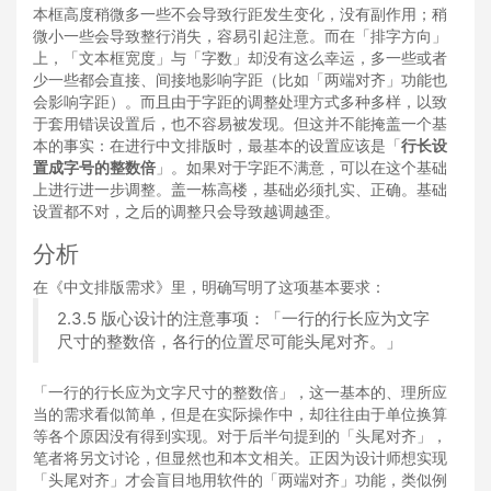
本框高度稍微多一些不会导致行距发生变化，没有副作用；稍
微小一些会导致整行消失，容易引起注意。而在「排字方向」
上，「文本框宽度」与「字数」却没有这么幸运，多一些或者
少一些都会直接、间接地影响字距（比如「两端对齐」功能也
会影响字距）。而且由于字距的调整处理方式多种多样，以致
于套用错误设置后，也不容易被发现。但这并不能掩盖一个基
本的事实：在进行中文排版时，最基本的设置应该是「
行长设
置成字号的整数倍
」。如果对于字距不满意，可以在这个基础
上进行进一步调整。盖一栋高楼，基础必须扎实、正确。基础
设置都不对，之后的调整只会导致越调越歪。
分析
在《中文排版需求》里，明确写明了这项基本要求：
2.3.5 版心设计的注意事项：「一行的行长应为文字
尺寸的整数倍，各行的位置尽可能头尾对齐。」
「一行的行长应为文字尺寸的整数倍」，这一基本的、理所应
当的需求看似简单，但是在实际操作中，却往往由于单位换算
等各个原因没有得到实现。对于后半句提到的「头尾对齐」，
笔者将另文讨论，但显然也和本文相关。正因为设计师想实现
「头尾对齐」才会盲目地用软件的「两端对齐」功能，类似例