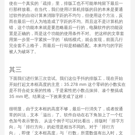
使在一个真实的「疏排」里，排版工也不可能单纯留下最后一
行那样放着。在当代，我们使用计算机排版的目的本来是要通
过软件的自动计算来消除字距的不均匀，但使用这个方法，反
而在最后一行人为地造成了字距的不均。而且这不是计算机的
错，这个功能本来就是要忽略最后一行的，电脑软件的功能设
置是正确的，而是这个功能的使用条件不对。 把这样的文章套
用第一步里一字紧挨一字的「稿纸模式」就会发现，前面几行
完全套不上格子，而最后一行却是精确匹配。本来均匀的字距
被人为破坏了。
其三
下面我们进行第三次尝试。我们这位手抖的排版工，现在开始
开始打起文本框高度的主意：35.278 mm 这个零碎的小数实在
是不符合处女座的性格，于是索性把小数点抹掉、凑个整搞成
35 mm 吧。结果这一下效果变成了这样：
很明显，由于文本框的高度不够，最后一行消失了，或者按通
常的叫法，文本「溢出」了。软件自动在右下角加上了一个红
色加号表示警告。 从这个例子可以对比看出，排版时「排字方
向」与「排行方向」的处理是相当不同的。对于「排行方
向」，即便「文本框高度」与「行数」所需数值有出入时，文