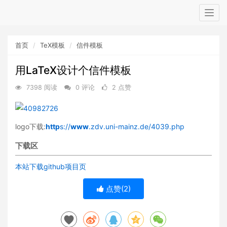
Togg
navig
首页
TeX模板
信件模板
用LaTeX设计个信件模板
7398 阅读
0 评论
2 点赞
logo下载:
http
s://
www
.zdv.uni-mainz.de/4039.php
下载区
本站下载
github项目页
点赞(
2
)