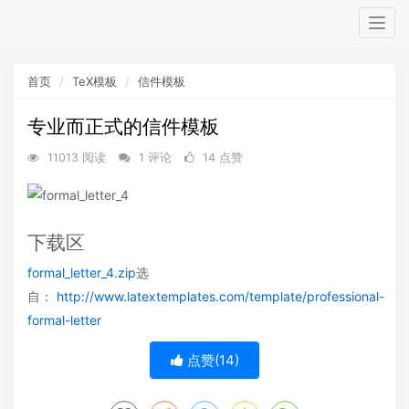
Togg
navig
首页
TeX模板
信件模板
专业而正式的信件模板
11013 阅读
1 评论
14 点赞
下载区
formal_letter_4.zip
选
自：
http://www.latextemplates.com/template/professional-
formal-letter
点赞(
14
)