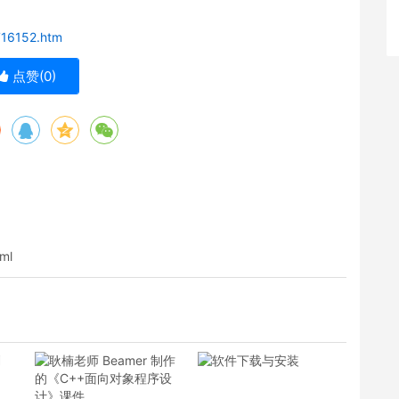
716152.htm
点赞(
0
)
tml