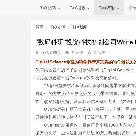
TeX技巧
TeX模板
TeX资源
演
首页
TeX资源
TeX新闻
“数码科研”投资科技初创公司Write L
3408 阅读
0 评论
0 点赞
Digital Science希望为科学界带来完美的写作解决方
教育集团宣布旗下子公司数码科研（Digital Scien
论文在线合著平台Overleaf的科技初创公司。
“人们日益要求科学能为社会紧迫问题带来解决方
针对性的方式为科学界之外的人们带来结果。我们欢迎W
作，改变我们支持、从事和评估科研的方式。”数码科研董
Overleaf是科研论文在线合著平台，它能让用
开放性和可得性，将整个科研流程归于一个平台，涵
Overleaf发展迅速，目前已为全球1000多家
多万份文章，全球注册用户超过10万。得到投资后，Writ