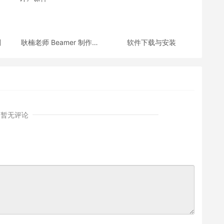
划
耿楠老师 Beamer 制作的
软件下载与安装
《C++面向对象程序设
计》课件
暂无评论