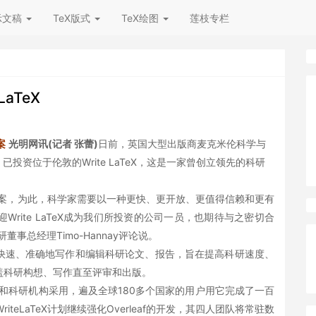
示文稿
TeX版式
TeX绘图
莲枝专栏
aTeX
案
光明网讯(记者 张蕾)
日前，英国大型出版商麦克米伦科学与
ce）已投资位于伦敦的Write LaTeX，这是一家曾创立领先的科研
案，为此，科学家需要以一种更快、更开放、更值得信赖和更有
rite LaTeX成为我们所投资的公司一员，也期待与之密切合
事总经理Timo-Hannay评论说。
户快速、准确地写作和编辑科研论文、报告，旨在提高科研速度、
盖科研构想、写作直至评审和出版。
大学和科研机构采用，遍及全球180多个国家的用户用它完成了一百
eLaTeX计划继续强化Overleaf的开发，其四人团队将常驻数