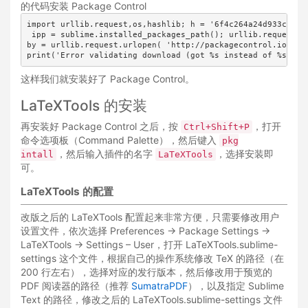
的代码安装 Package Control
import urllib.request,os,hashlib; h = '6f4c264a24d933ce70d
 ipp = sublime.installed_packages_path(); urllib.request.i
by = urllib.request.urlopen( 'http://packagecontrol.io/' +
print('Error validating download (got %s instead of %s), p
这样我们就安装好了 Package Control。
LaTeXTools 的安装
再安装好 Package Control 之后，按
，打开
Ctrl+Shift+P
命令选项板（Command Palette），然后键入
pkg
，然后输入插件的名字
，选择安装即
intall
LaTeXTools
可。
LaTeXTools 的配置
改版之后的 LaTeXTools 配置起来非常方便，只需要修改用户
设置文件，依次选择 Preferences -> Package Settings ->
LaTeXTools -> Settings – User，打开 LaTeXTools.sublime-
settings 这个文件，根据自己的操作系统修改 TeX 的路径（在
200 行左右），选择对应的发行版本，然后修改用于预览的
PDF 阅读器的路径（推荐
SumatraPDF
），以及指定 Sublime
Text 的路径，修改之后的 LaTeXTools.sublime-settings 文件