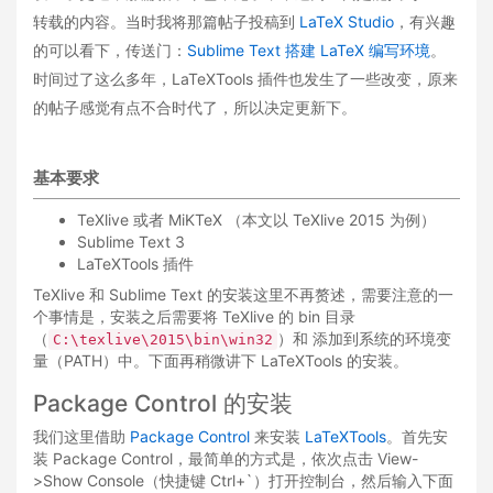
转载的内容。当时我将那篇帖子投稿到
LaTeX Studio
，有兴趣
的可以看下，传送门：
Sublime Text 搭建 LaTeX 编写环境
。
时间过了这么多年，LaTeXTools 插件也发生了一些改变，原来
的帖子感觉有点不合时代了，所以决定更新下。
基本要求
TeXlive 或者 MiKTeX （本文以 TeXlive 2015 为例）
Sublime Text 3
LaTeXTools 插件
TeXlive 和 Sublime Text 的安装这里不再赘述，需要注意的一
个事情是，安装之后需要将 TeXlive 的 bin 目录
（
）和 添加到系统的环境变
C:\texlive\2015\bin\win32
量（PATH）中。下面再稍微讲下 LaTeXTools 的安装。
Package Control 的安装
我们这里借助
Package Control
来安装
LaTeXTools
。首先安
装 Package Control，最简单的方式是，依次点击 View-
>Show Console（快捷键 Ctrl+`）打开控制台，然后输入下面