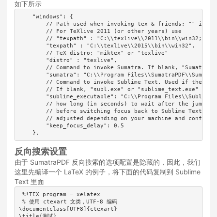
如下所示
    "windows": {

        // Path used when invoking tex & friends; "" is fin
        // For TeXlive 2011 (or other years) use

        // "texpath" : "C:\\texlive\\2011\\bin\\win32;$PATH
        "texpath" : "C:\\texlive\\2015\\bin\\win32",

        // TeX distro: "miktex" or "texlive"

        "distro" : "texlive",

        // Command to invoke Sumatra. If blank, "SumatraPDF
        "sumatra": "C:\\Program Files\\SumatraPDF\\SumatraP
        // Command to invoke Sublime Text. Used if the keep
        // If blank, "subl.exe" or "sublime_text.exe" will 
        "sublime_executable": "C:\\Program Files\\Sublime T
        // how long (in seconds) to wait after the jump_to_
        // before switching focus back to Sublime Text. Thi
        // adjusted depending on your machine and configura
        "keep_focus_delay": 0.5

    },
反向搜索设置
由于 SumatraPDF 反向搜索的选项配置是隐藏的，因此，我们
这里先编译一个 LaTeX 的例子，将下面的代码复制到 Sublime
Text 里面
 %!TEX program = xelatex

 % 使用 ctexart 文类，UTF-8 编码

\documentclass[UTF8]{ctexart}

\title{测试}
