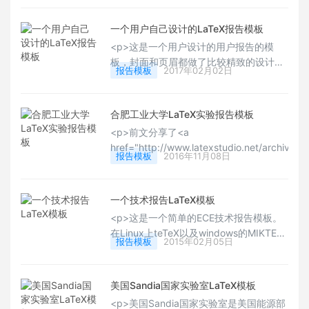
方法对于科技论文排版方法进行一个简略
的介绍。通过参照本科生毕业论文的相关
一个用户自己设计的LaTeX报告模板
要求，实现了符合国际科技论文排版规则
<p>这是一个用户设计的用户报告的模
的具有一定美感的毕业论文模板设计。
板，封面和页眉都做了比较精致的设计，
</p>
报告模板
2017年02月02日
有喜欢这类设计风格的用户可以下载观瞻
其设计代码，整个的模板框架还是比较符
合报告模板的使用场景，有需要的用户可
合肥工业大学LaTeX实验报告模板
以自己下载试用下，Happy
<p>前文分享了<a
&nbsp;TeXing!</p>
href="http://www.latexstudio.net/archives/
报告模板
2016年11月08日
target="_blank" style="white-space: norma
京理工大学中文技术报告LaTeX模板</a>，很
校的学生也逐步用起来LaTeX了，今天又看到
一个技术报告LaTeX模板
用户制作的合肥工业大学LaTeX模板，整个制
<p>这是一个简单的ECE技术报告模板。
常简洁，也非常干净清爽，有该校的用户可以
在Linux上teTeX以及windows的MIKTEX
用起来，还是蛮不错的。Happy TeXing!</p>
报告模板
2015年02月05日
上测试通过了，在Mac上没有进行测试。
报告进行了基本的版式设计，有这类版式
需要的可以试用试用。</p>
美国Sandia国家实验室LaTeX模板
<p>美国Sandia国家实验室是美国能源部