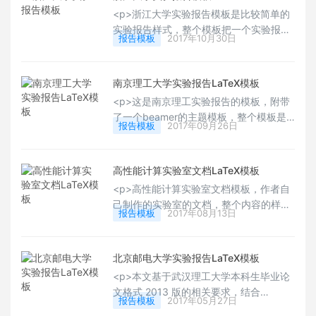
错的。Happy LaTeXing！</p>
<p>浙江大学实验报告模板是比较简单的
实验报告样式，整个模板把一个实验报告
报告模板
2017年10月30日
的框架进行了展示，也给出了代码的显示
样式，插图，公式都给出了简单样式，非
常不错，有该校的用户可以下载试用下。
南京理工大学实验报告LaTeX模板
Happy LaTeXing！</p>
<p>这是南京理工实验报告的模板，附带
了一个beamer的主题模板，整个模板是
报告模板
2017年09月26日
比较规范的内容，模板设计了封面、页
眉，目录和部分的排版的样例，有需要的
该校的用户可以下载试用下，整体还是蛮
高性能计算实验室文档LaTeX模板
用心的，希望有更多的用户能够用到这一
<p>高性能计算实验室文档模板，作者自
模板。Happy LaTeXing！</p>
己制作的实验室的文档，整个内容的样式
报告模板
2017年08月13日
是采自各个文档样式里的，比如封面来自
lshort的文档，章节样式选择titlesec的宏
包内容，整个文档符合我们的中文文档管
北京邮电大学实验报告LaTeX模板
理习惯，有喜欢的用户可以下载试用下，
<p>本文基于武汉理工大学本科生毕业论
也可以自己定制作为自己的实验室的模板
文格式 2013 版的相关要求，结合
文档。Happy LaTeXing！</p>
报告模板
2017年05月27日
LaTeX&nbsp;在实际运用中的基本技巧和