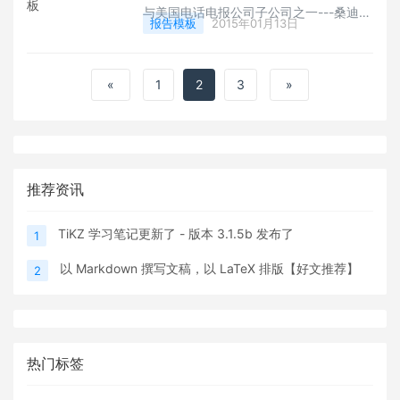
与美国电话电报公司子公司之一---桑迪亚
报告模板
2015年01月13日
公司联合管理的多计划实验室。主要从事
核武器系统中非核部分的研究开发，如设
计电 气系统保险、解除保险、引爆、发射
«
1
2
3
»
系统、中子发生器和指挥控制设备等；从
事 材料、组件及仪器技术的研究和长期开
发工作，以提高核武器的效力、安全性、
耐受性和可靠性等性能；并承担能源开发
与改进方面的工作，在这方面的最大研究
推荐资讯
计划之一是强粒子束控制的热核聚变的开
发。与能源有关的其他研究项目还包括：
矿物能源、太阳能、地热能、磁聚变、聚
TiKZ 学习笔记更新了 - 版本 3.1.5b 发布了
1
变能、核工业废物处理、环境
以 Markdown 撰写文稿，以 LaTeX 排版【好文推荐】
2
热门标签