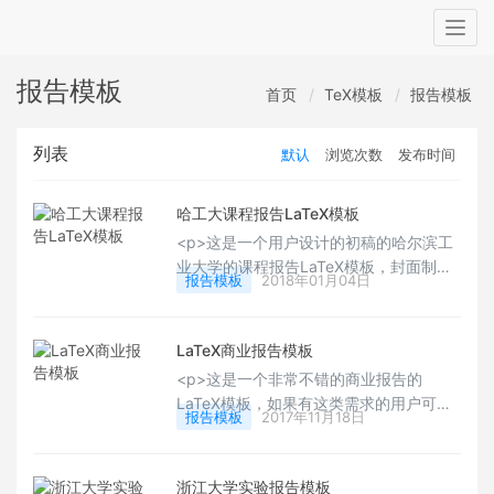
Togg
navig
报告模板
首页
TeX模板
报告模板
列表
默认
浏览次数
发布时间
哈工大课程报告LaTeX模板
<p>这是一个用户设计的初稿的哈尔滨工
业大学的课程报告LaTeX模板，封面制作
报告模板
2018年01月04日
完成了，主体也基本成型了，有需要的用
户可以下载试用下。希望有更多的用户可
以制作适合自己的模板和笔记。Happy
LaTeX商业报告模板
LaTeXing！</p>
<p>这是一个非常不错的商业报告的
LaTeX模板，如果有这类需求的用户可以
报告模板
2017年11月18日
试用下，整个模板：封面，内容的结构都
比较偏重商业化的版式，有喜欢的用户可
以定制为自己的模板来试用，还是非常不
浙江大学实验报告模板