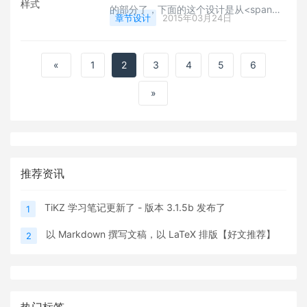
的部分了，下面的这个设计是从<span
章节设计
2015年03月24日
class="lang:tex decode:true crayon-
inline ">memoir</span>&nbsp;中修正而
来的，若是喜欢的话，可以自己根据需要
«
1
2
3
4
5
6
选用。</p>
»
推荐资讯
TiKZ 学习笔记更新了 - 版本 3.1.5b 发布了
1
以 Markdown 撰写文稿，以 LaTeX 排版【好文推荐】
2