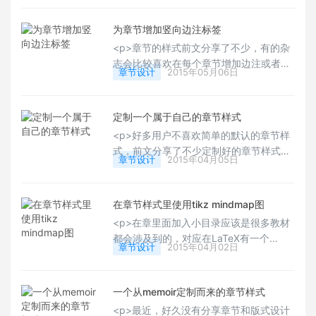
为章节增加竖向边注标签
<p>章节的样式前文分享了不少，有的杂
志会比较喜欢在每个章节增加边注或者一
章节设计
2015年05月06日
些竖向的标签，下面给大家分享一个边注
标签的制作方式，有需要的可以进行选
用。</p>
定制一个属于自己的章节样式
<p>好多用户不喜欢简单的默认的章节样
式，前文分享了不少定制好的章节样式主
章节设计
2015年04月05日
题，总体来说，用好了titlesec包基本能够
做出适用于自己的章节样式了。 下面这一
样式也同样由此定制而来。</p>
在章节样式里使用tikz mindmap图
<p>在章里面加入小目录应该是很多教材
都会涉及到的，对应在LaTeX有一个
章节设计
2015年04月02日
minitoc包，今天，给各位分享的是在章节
上面使用mindmap的目录呈现方式，即如
下图所示的效果。</p>
一个从memoir定制而来的章节样式
<p>最近，好久没有分享章节和版式设计