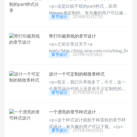
<p>这是比较不错的part样式，采用
titlesec来定制的，有兴趣的用户可以修改
章节设计
2016年02月27日
为chapter的样式，总体样式非常适合书
籍使用。</p>
带打印裁剪线的章节设计
<p>之前分享过关于<a
href="http://blog.sina.com.cn/s/blog_5e16
章节设计
2015年10月08日
target="_blank" style="white-space: n
巧</a>，今天分享的章节设计带有裁剪线的
突出的部分是section的设计做成了前文的mdf
设计一个可定制的精致章样式
喜欢的用户可以下载试用！</p>
<p>前文，我们分享很多了，今天，这一
个章节设计代码上还是有不少定制性的，
章节设计
2015年09月22日
若是有兴趣的用户可以研读下其代码，这
样对于章节样式的定制性会增加不少认
识，也可以更加扩展自己的章节样式。
一个漂亮的章节样式设计
</p>
<p>这个样式设计脱胎于林莲枝的章节样
式设计，有兴趣的用户可以下载。</p>
章节设计
2015年08月05日