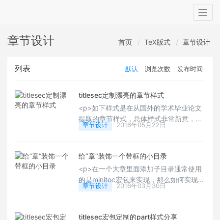
Togg
navig
章节设计
首页
TeX版式
章节设计
列表
默认
浏览次数
发布时间
titlesec定制漂亮的章节样式
<p>如下样式是在从国外的学术毕业论文
提取的章节样式，总体样式非常新意，每
章节设计
2016年05月22日
个章标题下面可以输入每章的摘要，这是
非常适合学术类毕业论文使用的，非常不
错，详细的定制代码在下面，供大家学习
给“章”装饰一个带框的小目录
参考。</p>
<p>在一个大章里面添加子目录通常使用
的是minitoc宏包来实现，那么如何实现下
章节设计
2016年03月30日
面的子目录样式呢？就是把minitoc的内容
放在一个盒子里，这样看起来整个章节设
计也非常高大上了。</p>
titlesec宏包定制的part样式分享