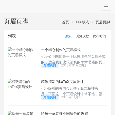
Togg
navig
页眉页脚
首页
TeX版式
页眉页脚
列表
默认
浏览次数
发布时间
一个精心制作的页眉样式
<p>如下图这是一个比较漂亮的页眉样式
的，适合我们比较清爽的学术书籍的页眉
页眉页脚
2018年01月26日
设计样式，有喜欢的用户可以看看其下面
的代码设计，用于自己的报告或者学术书
籍的样式里。</p>
精致清新的LaTeX页眉设计
<p>好看的页眉会让整个版式精神头十
足，下面这一个页眉设计非常不错，颜色
页眉页脚
2016年11月11日
搭配非常鲜明，奇数页偶数页也进行了区
分显示，附录部分也进行了设计制作，整
体还是非常不错的制作，有喜欢的用户可
给每一章装饰不同颜色的边眉