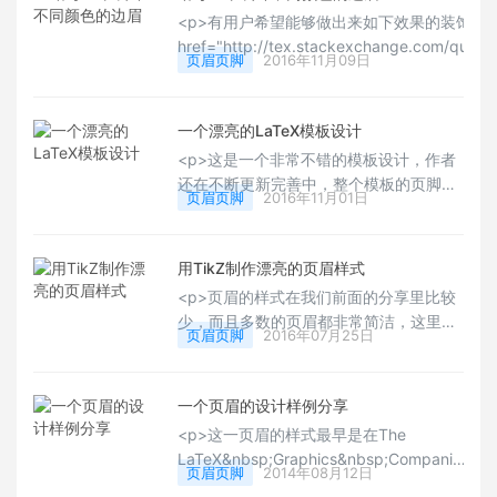
以借用其设计代码，变成自己的文档样
<p>有用户希望能够做出来如下效果的装饰边眉
式。</p>
href="http://tex.stackexchange.com/quest
页眉页脚
2016年11月09日
side-chapter-thumb-headings" target="_bla
space: normal;">tex.stackexchange
式。其他给出的样例的整个装饰还是非常有新
一个漂亮的LaTeX模板设计
书籍的印刷的话，是个不错的可选版式设计，
<p>这是一个非常不错的模板设计，作者
以下载其代码进
还在不断更新完善中，整个模板的页脚中
页眉页脚
2016年11月01日
的小方块是可以点击，会自动链接跳转到
相应的章节，代码的一大部分是借用到
stackexchange贡献者的代码，有喜欢的
用TikZ制作漂亮的页眉样式
用户可以下载试用下。</p>
<p>页眉的样式在我们前面的分享里比较
少，而且多数的页眉都非常简洁，这里要
页眉页脚
2016年07月25日
分享的是一个设计比较新颖而且漂亮的页
眉样式，有需要的用户可以测试下代码，
移植到自己的文章或者书籍模板中去，也
一个页眉的设计样例分享
是非常不错的。</p>
<p>这一页眉的样式最早是在The
LaTeX&nbsp;Graphics&nbsp;Companion
页眉页脚
2014年08月12日
中看到的，其设计非常简单，但是又非常