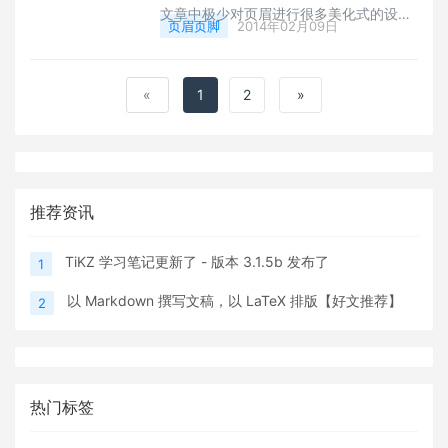
文章中极少对页眉进行很多美化式的设计
页眉页脚
2014年02月09日
和制作，这类设计，可能会用在一些杂志
中，下面这个仅仅作为样例分享下。
&nbsp;</p>
«
1
2
»
推荐资讯
TiKZ 学习笔记更新了 - 版本 3.1.5b 发布了
1
以 Markdown 撰写文稿，以 LaTeX 排版【好文推荐】
2
热门标签