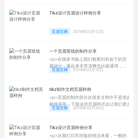
新颖，这里给大家分享的是基本样式接
近，有所改观的页眉设计。&nbsp;</p>
Tikz设计页眉设计样例分享
页眉页脚
2014年03月12日
一个页眉竖线的制作分享
<p>在很多书籍上我们都看到有如下的页
眉设计，看起来非常清爽也比较通用，如
页眉页脚
2014年03月10日
《LaTeX and &nbsp;friends》，具体如
何制作的，下文分享其代码，效果图如下
</p>
tikz制作文档页眉样例
<p>页眉的制作部分在很多文档中不是很多样
根线等等，下面这些页眉样式会让我们更多些
页眉页脚
2014年02月26日
载<a
href="http://altermundus.com/pages/tkz/or
target="_blank" style="white-space:
Tikz设计页眉样例分享
normal;">pgfornament</a>包。</p>
<p>从我们日常排版的情况来看，一般的