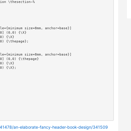
ion \thesection~%

le={minimum size=8mm, anchor=base}]

0] (0,0) {\X}

0) {\X}

0) {\thepage};

le={minimum size=8mm, anchor=base}]

0] (0,0) {\thepage}

0) {\X}

0) {\X};

/341478/an-elaborate-fancy-header-book-design/341509