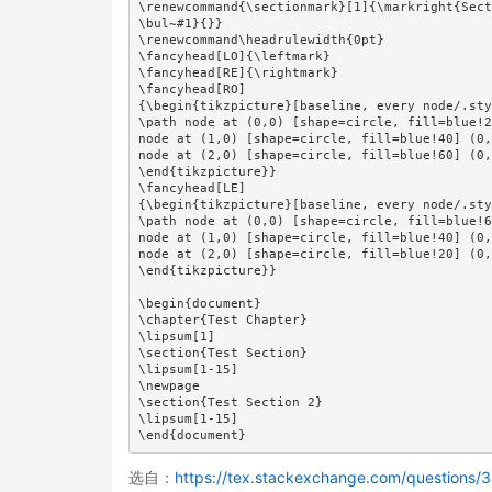
\renewcommand{\sectionmark}[1]{\markright{Sect
\bul~#1}{}}

\renewcommand\headrulewidth{0pt}

\fancyhead[LO]{\leftmark}

\fancyhead[RE]{\rightmark}

\fancyhead[RO]

{\begin{tikzpicture}[baseline, every node/.sty
\path node at (0,0) [shape=circle, fill=blue!2
node at (1,0) [shape=circle, fill=blue!40] (0,
node at (2,0) [shape=circle, fill=blue!60] (0,
\end{tikzpicture}}

\fancyhead[LE]

{\begin{tikzpicture}[baseline, every node/.sty
\path node at (0,0) [shape=circle, fill=blue!6
node at (1,0) [shape=circle, fill=blue!40] (0,
node at (2,0) [shape=circle, fill=blue!20] (0,
\end{tikzpicture}}

\begin{document}

\chapter{Test Chapter}

\lipsum[1]

\section{Test Section}

\lipsum[1-15]

\newpage

\section{Test Section 2}

\lipsum[1-15]

\end{document}
选自：
https://tex.stackexchange.com/questions