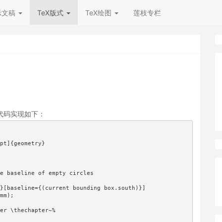
示文稿
TeX版式
TeX绘图
莲枝专栏
代码实现如下：
pt]{geometry}

e baseline of empty circles

}[baseline={(current bounding box.south)}]

mm);

er \thechapter~%
