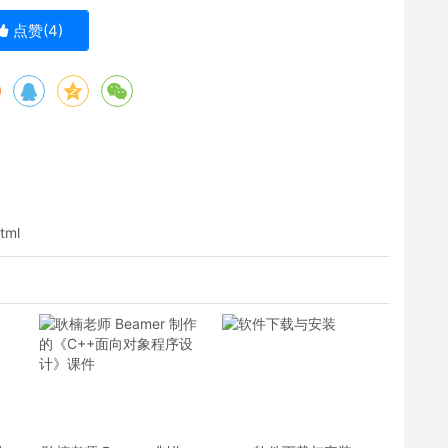
点赞(
4
)
html