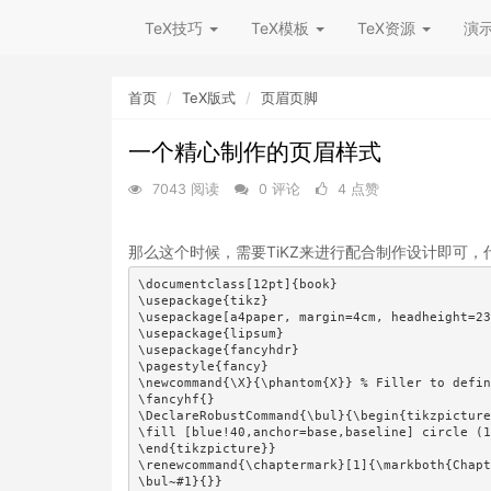
TeX技巧
TeX模板
TeX资源
演
首页
TeX版式
页眉页脚
一个精心制作的页眉样式
7043 阅读
0 评论
4 点赞
那么这个时候，需要TiKZ来进行配合制作设计即可，
\documentclass[12pt]{book}

\usepackage{tikz}

\usepackage[a4paper, margin=4cm, headheight=23
\usepackage{lipsum}

\usepackage{fancyhdr}

\pagestyle{fancy}

\newcommand{\X}{\phantom{X}} % Filler to defin
\fancyhf{}

\DeclareRobustCommand{\bul}{\begin{tikzpicture
\fill [blue!40,anchor=base,baseline] circle (1
\end{tikzpicture}}

\renewcommand{\chaptermark}[1]{\markboth{Chapt
\bul~#1}{}}
