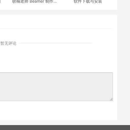
划
耿楠老师 Beamer 制作的
软件下载与安装
《C++面向对象程序设
计》课件
暂无评论