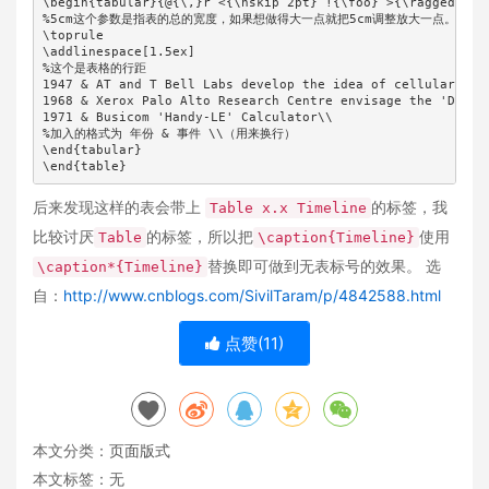
\begin{tabular}{@{\,}r <{\hskip 2pt} !{\foo} >{\raggedright
%5cm这个参数是指表的总的宽度，如果想做得大一点就把5cm调整放大一点。

\toprule

\addlinespace[1.5ex]

%这个是表格的行距

1947 & AT and T Bell Labs develop the idea of cellular phon
1968 & Xerox Palo Alto Research Centre envisage the 'Dynabo
1971 & Busicom 'Handy-LE' Calculator\\

%加入的格式为 年份 & 事件 \\（用来换行）

\end{tabular}

\end{table}
后来发现这样的表会带上
的标签，我
Table x.x Timeline
比较讨厌
的标签，所以把
使用
Table
\caption{Timeline}
替换即可做到无表标号的效果。 选
\caption*{Timeline}
自：
http://www.cnblogs.com/SivilTaram/p/4842588.html
点赞(
11
)
本文分类：
页面版式
本文标签：无