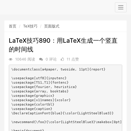
Togg
navig
首页
TeX技巧
页面版式
LaTeX技巧890：用LaTeX生成一个竖直
的时间线
10646 阅读
0 评论
11 点赞
\documentclass[a4paper, twoside, 11pt]{report}

\usepackage[utf8]{inputenc}

\usepackage[TS1,T1]{fontenc}

\usepackage{fourier, heuristica}

\usepackage{array, booktabs}

\usepackage{graphicx}

\usepackage[x11names]{xcolor}

\usepackage{colortbl}

\usepackage{caption}

\DeclareCaptionFont{blue}{\color{LightSteelBlue3}}

\newcommand{\foo}{\color{LightSteelBlue3}\makebox[0pt]{\te
\begin{document}
