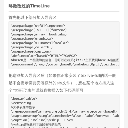
略微改过的TimeLine
首先把以下部分加入导言区
\usepackage[utf8]{inputenc}

\usepackage[TS1,T1]{fontenc}

\usepackage{array, booktabs}

\usepackage{graphicx}

\usepackage[x11names]{xcolor}

\usepackage{colortbl}

\usepackage{caption}

\definecolor{baseD}{HTML}{7CAFC2}

%baseD是一个很柔和的蓝色，你可以在相关github主页找到base16色的图样。

\newcommand{\foo}{\color{baseD}\makebox[0pt]{\textbullet}\
把这些加入导言区后（如果你正常安装了texlive-full的话一般
是不会提示需要安装额外的sty文件），想在某个地方插入这
个“大事记”表的话就直接插入如下代码即可
\begin{table}

\centering

%大事表居中显示

\renewcommand\arraystretch{1.4}\arrayrulecolor{baseD}

\captionsetup{singlelinecheck=false, labelfont=sc, labelsep
\caption{Timeline}\vskip -1.5ex

%vskip是标题到下面的表格的距离
