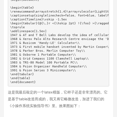
\begin{table}

\renewcommand\arraystretch{1.4}\arrayrulecolor{LightSteelBl
\captionsetup{singlelinecheck=false, font=blue, labelfont=s
\caption{Timeline}\vskip -1.5ex

\begin{tabular}{@{\,}r <{\hskip 2pt} !{\foo} >{\raggedright
\toprule

\addlinespace[1.5ex]

1947 & AT and T Bell Labs develop the idea of cellular phon
1968 & Xerox Palo Alto Research Centre envisage the 'Dynabo
1971 & Busicom 'Handy-LE' Calculator\\

1973 & First mobile handset invented by Martin Cooper\\

1978 & Parker Bros. Merlin Computer Toy\\

1981 & Osborne 1 Portable Computer\\

1982 & Grid Compass 1100 Clamshell Laptop\\

1983 & TRS-80 Model 100 Portable PC\\

1984 & Psion Organiser Handheld Computer\\

1991 & Psion Series 3 Minicomputer\\

\end{tabular}

\end{table}

\end{document}
这是我最后敲定的一个latex模版，它样子还是非常漂亮的。它
是基于table改造而成的，我又将它略微改造，加进了我们的
《小操作系统实验指导书》里。效果图如下：