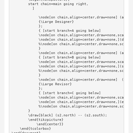
        start chain=main going right,

          ]

             \node[on chain,align=center,draw=none] (a1){{
             {\Large Designer}

             }; 

             { [start branch=A going below]

             \node[on chain,align=center,draw=none,scale=0.
             \node[on chain,align=center,draw=none,](d2){\H
             %\node[on chain,align=center,draw=none,scale=0
             }

             \node[on chain,align=center,draw=none] (a2){\p
             { [start branch=B going below]

             \node[on chain,align=center,draw=none,scale=0.
             \node[on chain,align=center,draw=none,](s2){};
             %\node[on chain,align=center,draw=none,scale=0
             }

             \node[on chain,align=center,draw=none]  (a3){
             {\Large Revisor}

             };          

             { [start branch=C going below]

             \node[on chain,align=center,draw=none,scale=0.
             \node[on chain,align=center,draw=none,](e2){\H
             %\node[on chain,align=center,draw=none,scale=0
        }

        \draw[black] (s2.north) -- (s2.south);

        \end{tikzpicture}

            \end{center}}

    \end{tcolorbox}
