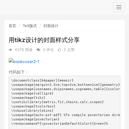
Togg
navig
首页
TeX版式
封面设计
用tikz设计的封面样式分享
6379 阅读
0 评论
2 点赞
代码如下：
\documentclass[b4paper]{memoir}

\usepackage[margin=1.5cm,top=2cm,bottom=2cm]{geometry}

\usepackage[usenames,dvipsnames,svgnames,table]{xcolor}

\usepackage{calligra}

\usepackage{tikz}

\usetikzlibrary{matrix,fit,chains,calc,scopes}            

\usepackage{tcolorbox}

\tcbuselibrary{skins}

\usepackage{auto-pst-pdf} %To compile psvectorian directly

\usepackage{psvectorian}

\renewcommand*{\psvectorianDefaultColor}{Green}%
