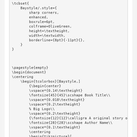
\tcbset{

    Baystyle/.style={

        sharp corners,

        enhanced,

        boxrule=6pt,

        colframe=OliveGreen,

        height=\textheight,

        width=\textwidth,

        borderline={8pt}{-11pt}{},

    }

}

\pagestyle{empty}

\begin{document}

\centering

    \begin{tcolorbox}[Baystyle,]

        {\begin{center}

        \vspace*{0.14\textheight}

        \fontsize{45}{45}\scshape Book Title\\        

        \vspace*{0.018\textheight}

        \vspace*{0.2\textheight}

        % Big Logo\\

        \vspace*{0.2\textheight}

        {\fontsize{12}{12}\calligra A original story of\\}

        \fontsize{28}{28}\scshape Author Name\\

        \vspace*{0.1\textheight}

        \centering

        \begin{tikzpicture}[
