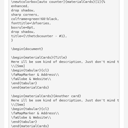
\newtcolorbox[auto counter]{materialCards}[1]{%

enhanced,

drop shadow,

sharp corners,

colframe=green!60!black,

fonttitle=\bfseries,

boxrule=0pt,

drop shadow,

title={\thetcbcounter - #1},

}

\begin{document}

\begin{materialCards}{Title}

Here ill be som kind of description, Just don't mind the te
\\[5mm]

\begin{tabular}{cl}

\faMapMarker & Address\\

\faGlobe & Website\\

\end{tabular}

\end{materialCards}

\begin{materialCards}{Another card}

Here ill be som kind of description, Just don't mind the te
\\[5mm]

\begin{tabular}{cl}

\faMapMarker & Address\\

\faGlobe & Website\\

\end{tabular}

\end{materialCards}
