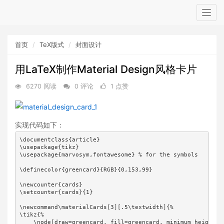
Togg
navig
首页
TeX版式
封面设计
用LaTeX制作Material Design风格卡片
6270 阅读
0 评论
1 点赞
实现代码如下：
\documentclass{article}

\usepackage{tikz}

\usepackage{marvosym,fontawesome} % for the symbols

\definecolor{greencard}{RGB}{0,153,99}

\newcounter{cards}

\setcounter{cards}{1}

\newcommand\materialCards[3][.5\textwidth]{%

\tikz{%

    \node[draw=greencard, fill=greencard, minimum height=8