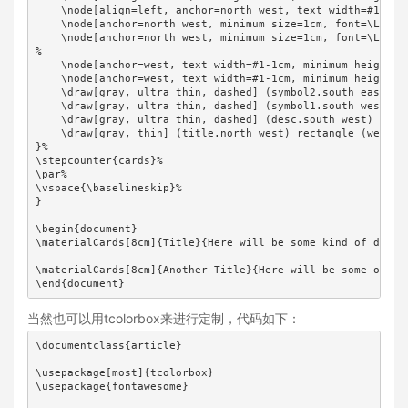
    \node[align=left, anchor=north west, text width=#1-2\p
    \node[anchor=north west, minimum size=1cm, font=\Large
    \node[anchor=north west, minimum size=1cm, font=\Large
%

    \node[anchor=west, text width=#1-1cm, minimum height=1c
    \node[anchor=west, text width=#1-1cm, minimum height=1c
    \draw[gray, ultra thin, dashed] (symbol2.south east) --
    \draw[gray, ultra thin, dashed] (symbol1.south west) --
    \draw[gray, ultra thin, dashed] (desc.south west) -- (d
    \draw[gray, thin] (title.north west) rectangle (web.sou
}%

\stepcounter{cards}%

\par%

\vspace{\baselineskip}%

}

\begin{document}

\materialCards[8cm]{Title}{Here will be some kind of descr
\materialCards[8cm]{Another Title}{Here will be some other
\end{document}
当然也可以用tcolorbox来进行定制，代码如下：
\documentclass{article}

\usepackage[most]{tcolorbox}

\usepackage{fontawesome}
