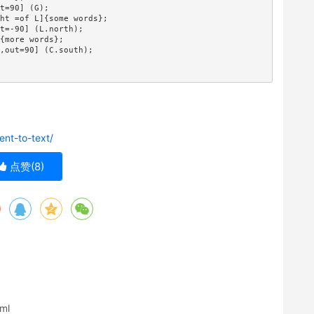
t=90] (G);

ht =of L]{some words};

t=-90] (L.north);

{more words};

,out=90] (C.south);

nt-to-text/
点赞(
8
)
tml