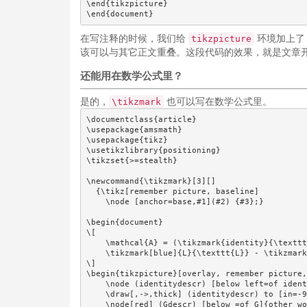
\end{tikzpicture}

\end{document}
在写注释的时候，我们给
环境加上
tikzpicture
该可以与其它正文重叠。这段代码的效果，就是文章
还能用在数学公式里？
是的，
也可以写在数学公式里。
\tikzmark
\documentclass{article}

\usepackage{amsmath}

\usepackage{tikz}

\usetikzlibrary{positioning}

\tikzset{>=stealth}

\newcommand{\tikzmark}[3][]

  {\tikz[remember picture, baseline]

    \node [anchor=base,#1](#2) {#3};}

\begin{document}

\[

    \mathcal{A} = (\tikzmark{identity}{\texttt
    \tikzmark[blue]{L}{\texttt{L}} - \tikzmark
\]

\begin{tikzpicture}[overlay, remember picture,
    \node (identitydescr) [below left=of ident
    \draw[,->,thick] (identitydescr) to [in=-9
    \node[red] (Gdescr) [below =of G]{other wo