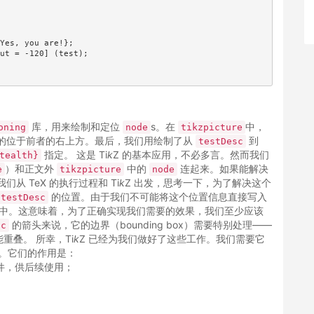
Yes, you are!};

ut = -120] (test);

库，用来绘制和定位
s。在
中，
oning
node
tikzpicture
的位于前者的右上方。最后，我们用绘制了从
到
testDesc
指定。 这是 Ti
k
Z 的基本应用，不必多言。然而我们
tealth}
）和正文外
中的
连起来。如果能解决
e
tikzpicture
node
 TeX 的执行过程和 Ti
k
Z 出发，思考一下，为了解决这个
的位置。由于我们不可能将这个位置信息直接写入
testDesc
文件中。这意味着，为了正确实现我们需要的效果，我们至少应该
的箭头来说，它的边界（bounding box）需要特别处理——
sc
叠。 所幸，Ti
k
Z 已经为我们做好了这些工作。我们需要它
。它们的作用是：
文件，供后续使用；
。