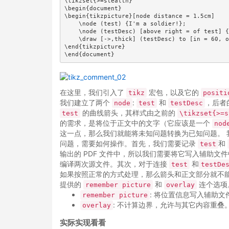
\tikzset{>=stealth}

\begin{document}

\begin{tikzpicture}[node distance = 1.5cm]

    \node (test) {I'm a soldier!};

    \node (testDesc) [above right = of test] {
    \draw [->,thick] (testDesc) to [in = 60, o
\end{tikzpicture}

\end{document}
在这里，我们引入了
宏包，以及它的
tikz
positi
我们建立了两个
:
和
，后者
node
test
testDesc
的曲线箭头，其样式由之前的
test
\tikzset{>=s
的需求，是将位于正文中的文字（它应该是一个
nod
这一点，那么我们就能将未知问题转换为已知问题。 我们从
问题，需要如何操作。首先，我们需要记录
和
test
输出的 PDF 文件中，所以我们需要将它写入辅助
编译两次源文件。其次，对于连接
和
test
testDe
如果按照正常的方式处理，那么箭头和正文部分就不能重
提供的
和
连个选项
remember picture
overlay
: 将位置信息写入辅助
remember picture
: 不计算边界，允许与其它内容重叠
overlay
实际实现看看