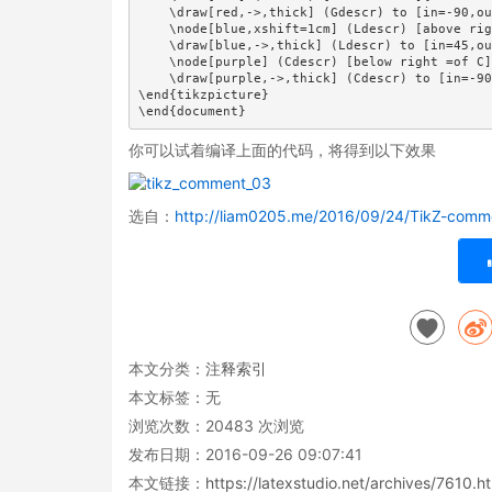
    \draw[red,->,thick] (Gdescr) to [in=-90,ou
    \node[blue,xshift=1cm] (Ldescr) [above rig
    \draw[blue,->,thick] (Ldescr) to [in=45,ou
    \node[purple] (Cdescr) [below right =of C]
    \draw[purple,->,thick] (Cdescr) to [in=-90
\end{tikzpicture}

\end{document}
你可以试着编译上面的代码，将得到以下效果
选自：
http://liam0205.me/2016/09/24/TikZ-comme
本文分类：
注释索引
本文标签：无
浏览次数：
20483
次浏览
发布日期：2016-09-26 09:07:41
本文链接：
https://latexstudio.net/archives/7610.h