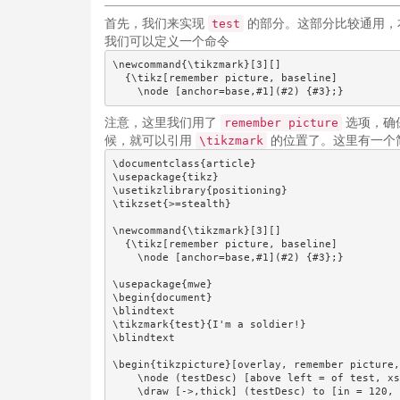
首先，我们来实现
的部分。这部分比较通用，本
test
我们可以定义一个命令
\newcommand{\tikzmark}[3][]

  {\tikz[remember picture, baseline]

    \node [anchor=base,#1](#2) {#3};}
注意，这里我们用了
选项，确
remember picture
候，就可以引用
的位置了。这里有一个
\tikzmark
\documentclass{article}

\usepackage{tikz}

\usetikzlibrary{positioning}

\tikzset{>=stealth}

\newcommand{\tikzmark}[3][]

  {\tikz[remember picture, baseline]

    \node [anchor=base,#1](#2) {#3};}

\usepackage{mwe}

\begin{document}

\blindtext

\tikzmark{test}{I'm a soldier!}

\blindtext

\begin{tikzpicture}[overlay, remember picture,
    \node (testDesc) [above left = of test, xs
    \draw [->,thick] (testDesc) to [in = 120, 