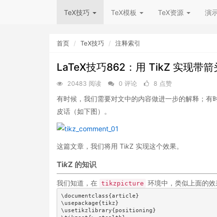
TeX技巧
TeX模板
TeX资源
演
首页
TeX技巧
注释索引
LaTeX技巧862：用 TikZ 实现
20483 阅读
0 评论
8 点赞
有时候，我们需要对文中的内容做进一步的解释；有
皮话（如下图）。
这篇文章，我们将用 Ti
k
Z 实现这个效果。
Ti
k
Z 的知识
我们知道，在
环境中，类似上面的效
tikzpicture
\documentclass{article}

\usepackage{tikz}

\usetikzlibrary{positioning}
