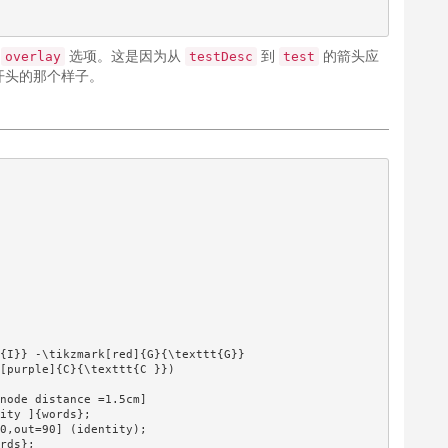
了
选项。这是因为从
到
的箭头应
overlay
testDesc
test
开头的那个样子。
{I}} -\tikzmark[red]{G}{\texttt{G}}

[purple]{C}{\texttt{C }})

node distance =1.5cm]

ity ]{words};

0,out=90] (identity);

rds};
