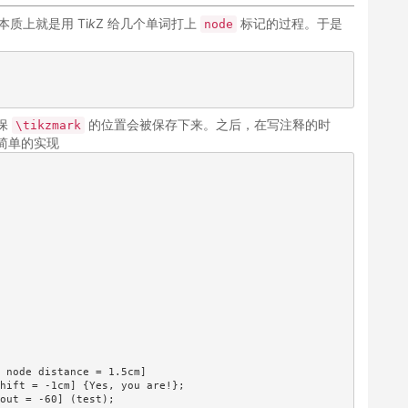
质上就是用 Ti
k
Z 给几个单词打上
标记的过程。于是
node
保
的位置会被保存下来。之后，在写注释的时
\tikzmark
简单的实现
 node distance = 1.5cm]

hift = -1cm] {Yes, you are!};

out = -60] (test);
