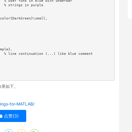
  % user funs in blue with underbar

  % strings in purple

color{DarkGreen}\small,

mple},

  % line continuation (...) like blue comment

效果如下。
ttings-for-MATLAB/
点赞(
3
)