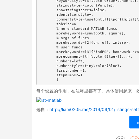
        keywordstyle=[3]\color{Blue}\underbar,
        stringstyle=\color{Purple},           
        showstringspaces=false,

        identifierstyle=,

        commentstyle=\usefont{T1}{pcr}{m}{sl}\
        tabsize=4,

        % more standard MATLAB funcs

        morekeywords={sawtooth, square},

        % args of funcs

        morekeywords=[2]{on, off, interp},

        % user funcs

        morekeywords=[3]{FindESS, homework_exa
        morecomment=[l][\color{Blue}]{...},   
        numbers=left,

        numberstyle=\tiny\color{Blue},

        firstnumber=1,

        stepnumber=1

        }
每个设置的作用，在注释里都有了。具体使用起来，
选自：
http://liam0205.me/2016/09/01/listings-se