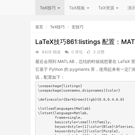
TeX技巧
TeX模板
TeX资源
演
首页
TeX技巧
宏技巧
LaTeX技巧861:listings 配置：M
8428 阅读
0 评论
3 点赞
最近会用到 MATLAB，总结的时候就想要在 LaTeX 
它基于 Python 的 pygments 库，使用起来有
说，配置如下：
\usepackage{listings}

\usepackage[usenames,dvipsnames]{color}

\definecolor{DarkGreen}{rgb}{0.0,0.4,0.0}

\lstloadlanguages{Matlab}

\lstset{language=Matlab,

        frame=single,                         
        basicstyle=\small\ttfamily,

        keywordstyle=[1]\color{Blue}\bfseries,
        keywordstyle=[2]\color{Purple},       