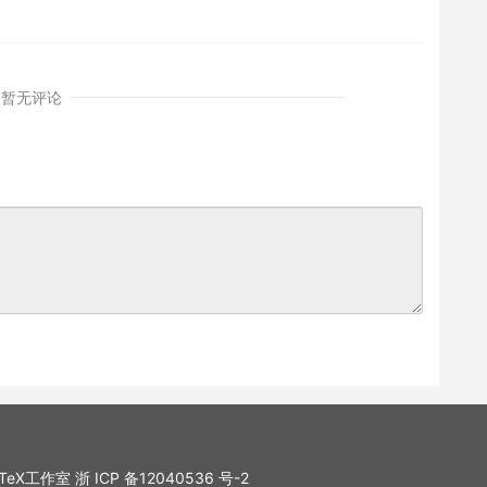
暂无评论
. LaTeX工作室
浙 ICP 备12040536 号-2