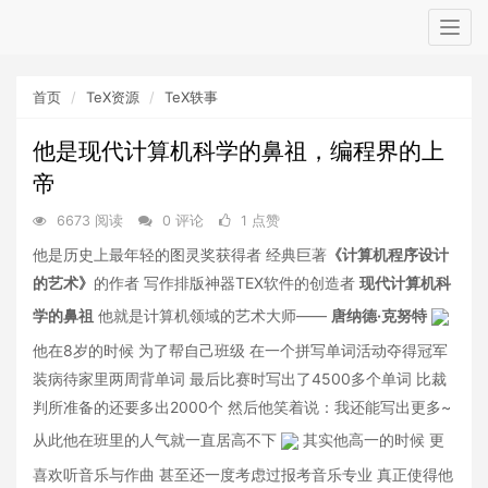
Togg
navig
首页
TeX资源
TeX轶事
他是现代计算机科学的鼻祖，编程界的上
帝
6673 阅读
0 评论
1 点赞
他是历史上最年轻的图灵奖获得者 经典巨著
《计算机程序设计
的艺术》
的作者 写作排版神器TEX软件的创造者
现代计算机科
学的鼻祖
他就是计算机领域的艺术大师——
唐纳德·克努特
他在8岁的时候 为了帮自己班级 在一个拼写单词活动夺得冠军
装病待家里两周背单词 最后比赛时写出了4500多个单词 比裁
判所准备的还要多出2000个 然后他笑着说：我还能写出更多~
从此他在班里的人气就一直居高不下
其实他高一的时候 更
喜欢听音乐与作曲 甚至还一度考虑过报考音乐专业 真正使得他