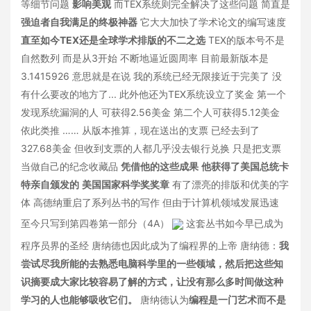
等细节问题
影响美观
而TEX系统则完全解决了这些问题 简直是
强迫者自我满足的终极神器
它大大加快了学术论文的编写速度
直至如今TEX还是全球学术排版的不二之选
TEX的版本号不是
自然数列 而是从3开始 不断地逼近圆周率 目前最新版本是
3.1415926 意思就是在说 我的系统已经无限接近于完美了 没
有什么要改的地方了... 此外他还为TEX系统设立了奖金 第一个
发现系统漏洞的人 可获得2.56美金 第二个人可获得5.12美金
依此类推 …… 从版本推算，现在送出的支票 已经去到了
327.68美金 但收到支票的人都几乎没去银行兑换 只是把支票
当做自己的纪念收藏品
凭借他的这些成果
他获得了美国总统卡
特亲自颁发的
美国国家科学奖奖章
有了漂亮的排版和优美的字
体 高德纳重启了系列丛书的写作 但由于计算机领域发展迅速
至今只写到第四卷第一部分（4A）
这套丛书如今早已成为
程序员界的圣经 唐纳德也因此成为了编程界的上帝 唐纳德：
我
尝试尽我所能的去熟悉电脑科学里的一些领域，然后把这些知
识摘要成大家比较容易了解的方式，让没有那么多时间做这种
学习的人也能够吸收它们。
唐纳德认为
编程是一门艺术而不是