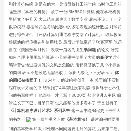
和计算机结缘 则是在他大一暑假留校打工的时候 当时他工作的
隔壁房（学校的机房） 放了一台IBM650计算机 他在学校机房
里研究了好几天 大二结束后他选了数学专业 后来还设计了一个
数学模型 根据球员在每场比赛中的多项表现的统计数据 对球员
进行综合评估 （评估计算则通过程序交给了计算机） 球队教练
根据他的程序挑选和使用球员 最后让学院赢得了联赛冠军 他还
曾在《美国数学月刊》 发表一篇名为
卫生纸问题
的论文 研究
如何合理使用厕纸的算法 小节标题中使用了大量的
粪便学
词汇
编辑警告他过度调侃的文风是危险的 唐稍微替换了几个小标题
的粪词 表示不想改也无需再改了 编辑无奈之下只好表示：
你
的厕纸被接受了！
1964年，他被约稿创作一本 关于编译器和
程序设计方面的书 结果拖了4年都还没有动静 编辑终于忍不住
问他书写咋样了 他回答：才只写了3000页 都还没进入主题 编
辑拉长了下巴，目呆口滞 也只能帮他出多卷本了 于是就有了
《计算机程序设计艺术》系列丛书
这一套书是编程史上最伟大
的书之一
第一卷的书名叫做
《基本算法》
讲述编程时要用
到的基本数学知识 和处理不同问题要用到的算法 后来第二卷、