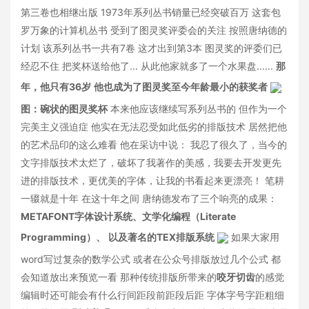
第三卷也相继出版 1973年系列丛书销量已经突破百万 这套包
罗万象的计算机丛书 受到了图灵奖评委会的关注 按照唐纳德的
计划 该系列丛书一共有7卷 这才出到第3本 图灵奖的评委们已
经忍不住 把奖杯送给他了... 从此他家就多了一个水果盘......
那
年，他只有36岁
他也成为了图灵奖至今年龄最小的获奖者
图：碗状的图灵奖杯
本来他应该继续写系列丛书的 但作为一个
完美主义强迫症 他实在无法忍受如此低劣的排版技术 居然把他
的艺术品印的这么难看 他在采访中说： 我忍了很久了，当今的
文字排版技术太烂了，破坏了我著作的美感，我要去开发更先
进的排版技术，更优美的字体，让我的书看起来更漂亮！ 笔耕
一辍就是十年 在这十年之间 唐纳德发布了三个响亮的成果：
METAFONT字体设计系统、
文学化编程（Literate
Programming）、
以及著名的TEX排版系统
如果大家用
word写过复杂的数学公式 或者在公众号排版放过几个公式 都
会知道放出来预览一看 那种传统排版所带来的
咬牙切齿
的感觉
编辑时还可能会有什么行间距段前距段后距 字体字号字距粗细