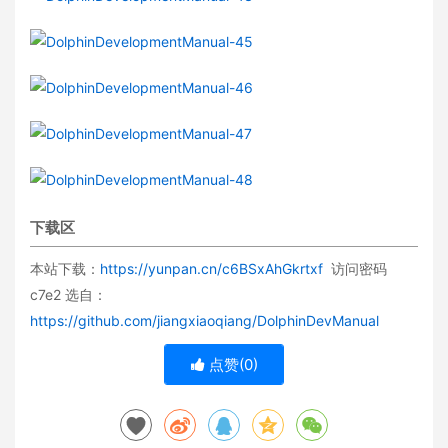
下载区
本站下载：
https://yunpan.cn/c6BSxAhGkrtxf
访问密码
c7e2 选自：
https://github.com/jiangxiaoqiang/DolphinDevManual
点赞(
0
)