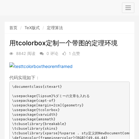
Togg
navig
首页
TeX版式
定理算法
用tcolorbox定制一个带图的定理环境
8842 阅读
0 评论
1 点赞
代码实现如下：
\documentclass{ctexart}

\usepackage{lipsum}%ダミーの文章を入れる

\usepackage{capt-of}

\usepackage[margin=2cm]{geometry}

\usepackage{tcolorbox}

\usepackage{varwidth}

\usepackage{amsmath}

\tcbuselibrary{breakable}

\tcbuselibrary{skins}

\tcbuselibrary{xparse}%xparse . sty定义的NewDocumentCommand

\definecolor{frameinnercolor}{RGB}{49,44,44}
