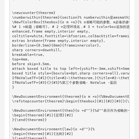
\newcounter{theorem}

\numberwithin{theorem}{section}% numberwithin是amsmath定义

\NewTColorBox{theobox}{o m +o}{% o省略可能的参数、m必备的参数
%# 1 =标题（省略可), # 2 =定理环境名，# 3 = tcolorbox追加的选项

enhanced,frame empty,interior empty,

coltitle=white,fonttitle=\bfseries,colbacktitle=frameinnerc
extras broken={frame empty,interior empty},

borderline={0.5mm}{0mm}{frameinnercolor},

sharp corners=downhill,

breakable=true,

top=4mm,

before skip=3.5mm,

attach boxed title to top left={yshift=-3mm,xshift=5mm},

boxed title style={boxrule=0pt,sharp corners=all},varwidth 
IfNoValueTF={#1}{title=#2~\thetheorem.}{title=#2~\thetheore
IfNoValueTF={#3}{}{#3}%第三个参数省略- NoValue -返回

}

\NewDocumentEnvironment{theorem}{o m +o}{%NewDocumentEnvi
\refstepcounter{theorem}\begin{theobox}[#1]{#2}[#3]}{\end{t
\NewDocumentEnvironment{theo}{o +d""}{%d""表示作为省略的一部分。
\begin{theorem}[#1]{定理}[#2]

}{\end{theorem}}

\NewDocumentEnvironment{law}{o +d""}{%

\begin{theorem}[#1]{法则}[#2]

}{\end{theorem}}
