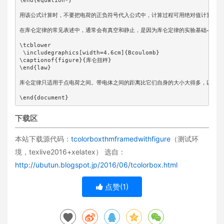
\end{equation*}

用该公式计算时，不要把电荷的正负符号代入公式中，计算过程可用绝对值计算，可
在库仑定律的常见表述中，通常会有真空和静止，是因为库仑定律的实验基础——扭
\tcblower

 \includegraphics[width=4.6cm]{Bcoulomb}

\captionof{figure}{库仑扭秤}

\end{law}

库仑定律只适用于点电荷之间。带电体之间的距离比它们自身的大小大得多，以至形
\end{document}
下载区
本站下载源代码：
tcolorboxthmframedwithfigure
（测试环
境，texlive2016+xelatex） 选自：
http://ubutun.blogspot.jp/2016/06/tcolorbox.html
点赞(
1
)