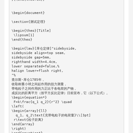
\begin{document}

\section{测试定理}

\begin{theo}[Title]

 \lipsum[1]

\end{theo}

\begin{law}[库仑定律]"sidebyside, 

sidebyside align=top seam,

sidebyside gap=5mm,

righthand width=4.4cm,

lower separated=false,% 

halign lower=flush right,

"%

查尔斯·库仑1785年，

收取称重小球之间起作用的扭力测量，

带电粒子之间作用的力正比于各电荷的产物，

成反比的距离平方（按平方反比定律）日前宣布，它（以下公式）。

\begin{equation*}

 F=k\frac{q_1 q_2}{r^2} \quad

\left(

\begin{array}{ll}

  q_1, q_2\text{充带电粒子的电荷量}\\[3pt]

 r\text{粒子距离}

\end{array}

\right)
