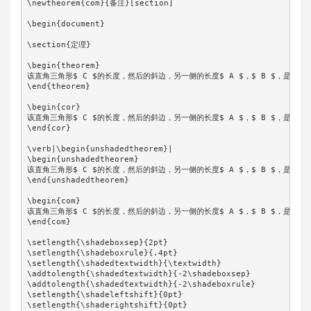
\newtheorem{com}{备注}[section]

\begin{document}

\section{定理}

\begin{theorem}

该直角三角形$ C $的长度，然后的斜边，另一侧的长度$ A $，$ B $，是当$A^ 2
\end{theorem}

\begin{cor}

该直角三角形$ C $的长度，然后的斜边，另一侧的长度$ A $，$ B $，是当$A^ 2
\end{cor}

\verb|\begin{unshadedtheorem}|

\begin{unshadedtheorem}

该直角三角形$ C $的长度，然后的斜边，另一侧的长度$ A $，$ B $，是当$A^ 2
\end{unshadedtheorem}

\begin{com}

该直角三角形$ C $的长度，然后的斜边，另一侧的长度$ A $，$ B $，是当$A^ 2
\end{com}

\setlength{\shadeboxsep}{2pt}

\setlength{\shadeboxrule}{.4pt}

\setlength{\shadedtextwidth}{\textwidth}

\addtolength{\shadedtextwidth}{-2\shadeboxsep}

\addtolength{\shadedtextwidth}{-2\shadeboxrule}

\setlength{\shadeleftshift}{0pt}

\setlength{\shaderightshift}{0pt}
