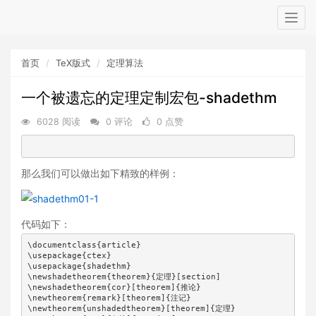
Togg
navig
首页
TeX版式
定理算法
一个被遗忘的定理定制宏包-shadethm
6028 阅读
0 评论
0 点赞
那么我们可以做出如下精致的样例：
代码如下：
\documentclass{article}

\usepackage{ctex}

\usepackage{shadethm}

\newshadetheorem{theorem}{定理}[section]

\newshadetheorem{cor}[theorem]{推论}

\newtheorem{remark}[theorem]{注记}

\newtheorem{unshadedtheorem}[theorem]{定理}
