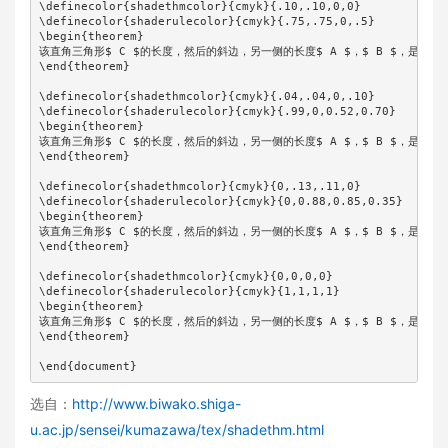
\definecolor{shadethmcolor}{cmyk}{.10,.10,0,0}

\definecolor{shaderulecolor}{cmyk}{.75,.75,0,.5}

\begin{theorem}

该直角三角形$ C $的长度，然后的斜边，另一侧的长度$ A $，$ B $，是当$A^ 2
\end{theorem}

\definecolor{shadethmcolor}{cmyk}{.04,.04,0,.10}

\definecolor{shaderulecolor}{cmyk}{.99,0,0.52,0.70}

\begin{theorem}

该直角三角形$ C $的长度，然后的斜边，另一侧的长度$ A $，$ B $，是当$A^ 2
\end{theorem}

\definecolor{shadethmcolor}{cmyk}{0,.13,.11,0}

\definecolor{shaderulecolor}{cmyk}{0,0.88,0.85,0.35}

\begin{theorem}

该直角三角形$ C $的长度，然后的斜边，另一侧的长度$ A $，$ B $，是当$A^ 2
\end{theorem}

\definecolor{shadethmcolor}{cmyk}{0,0,0,0}

\definecolor{shaderulecolor}{cmyk}{1,1,1,1}

\begin{theorem}

该直角三角形$ C $的长度，然后的斜边，另一侧的长度$ A $，$ B $，是当$A^ 2
\end{theorem}

\end{document}
选自：
http://www.biwako.shiga-
u.ac.jp/sensei/kumazawa/tex/shadethm.html