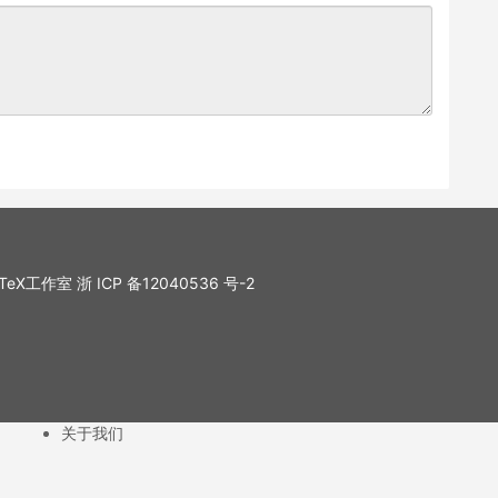
. LaTeX工作室
浙 ICP 备12040536 号-2
关于我们