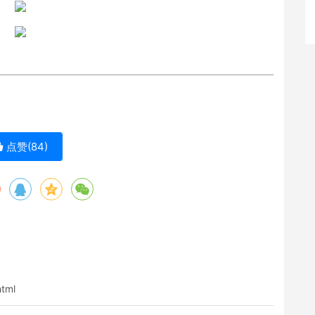
点赞(
84
)
html