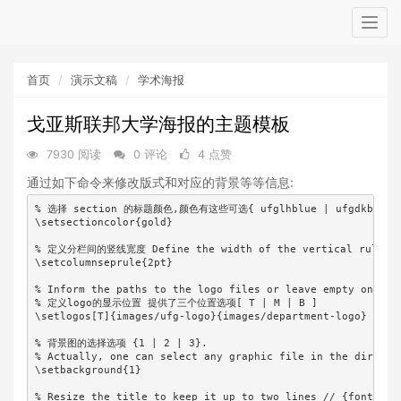
Togg
navig
首页
演示文稿
学术海报
戈亚斯联邦大学海报的主题模板
7930 阅读
0 评论
4 点赞
通过如下命令来修改版式和对应的背景等等信息:
% 选择 section 的标题颜色,颜色有这些可选{ ufglhblue | ufgdkblue | d
\setsectioncolor{gold} 

% 定义分栏间的竖线宽度 Define the width of the vertical rule or hi
\setcolumnseprule{2pt}

% Inform the paths to the logo files or leave empty one or 
% 定义logo的显示位置 提供了三个位置选项[ T | M | B ]  

\setlogos[T]{images/ufg-logo}{images/department-logo}

% 背景图的选择选项 {1 | 2 | 3}. 

% Actually, one can select any graphic file in the director
\setbackground{1}

% Resize the title to keep it up to two lines // {font size