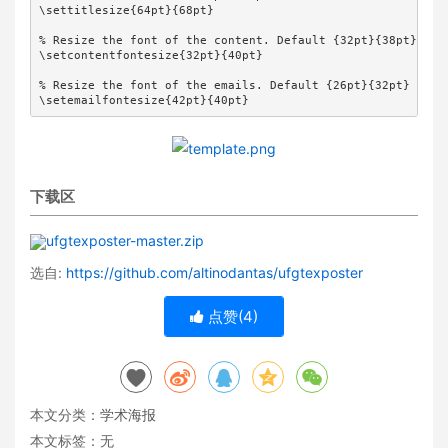
\settitlesize{64pt}{68pt}

% Resize the font of the content. Default {32pt}{38pt} // {
\setcontentfontesize{32pt}{40pt}

% Resize the font of the emails. Default {26pt}{32pt} // {f
\setemailfontesize{42pt}{40pt}
下载区
ufgtexposter-master.zip
选自:
https://github.com/altinodantas/ufgtexposter
点赞(
4
)
本文分类：
学术海报
本文标签：无