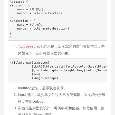
\ctexset {

section = {

    name = {第,部分},

    number = \chinese{section},

},

subsection = {

    name = {第,节},

    number = \chinese{subsection},

}

}
宏包的示例，定制漂亮的章节标题样式，字
titlesec
体颜色等，还有标题前面的小象。
\titleformat{\section}

            {\LARGE\bfseries\sffamily\color{RoyalBlue}}

            {\includegraphics[height=2em]{hadoop/hadoop2.pn
            {1em}

            {\huge\scshape}
multitoc宏包，显示双栏目录。
input用法，减少单文件过大不方便编辑，大文档分步编
译，方便Debug。
实验报告封面的设计，可供参考和借鉴。如需使用，替
换成自己的Logo即可。