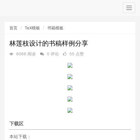
Togg
navig
首页
TeX模板
书籍模板
林莲枝设计的书稿样例分享
6066 阅读
0 评论
55 点赞
下载区
本站下载：