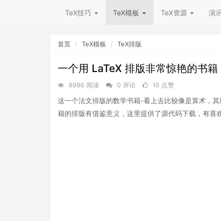
TeX技巧
TeX模板
TeX资源
演
首页
TeX模板
TeX排版
一个用 LaTeX 排版非常惊艳的书籍
9996 阅读
0 评论
10 点赞
这一个法文排版的数学书籍-看上去比较像是算术，
籍的排版有借鉴意义，这里提供了源代码下载，有喜欢的用户