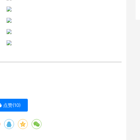
点赞(
10
)