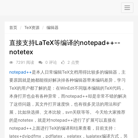
Togg
navig
首页
TeX资源
编辑器
直接支持LaTeX等编译的notepad++--
notetex
7291 阅读
0 评论
2 点赞
notepad++
是本人日常编辑TeX文档用得比较多的编辑器，主
要原因就是她都能很好解决掉各种编辑器带来编码差异，学习
TeX的用户都了解的是：在WinEdt不同版本编辑的TeX代码，
本身打开也会有各种异常，而notepad++却是非常不错的解决
了这些问题，其文件打开速度快，也有很多灵活的用法和扩
展，比如块选择、文本比较，svn关联等等。 今天给大家推荐
的是notetex，就是对notepad++进行了扩展可以直接在
notepad++上面进行TeX的编译和结果查看，目前支持：
latex+dvipdfmx，pdflatex，xelatex，lualatex编译方式，另