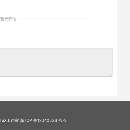
暂无评论
. LaTeX工作室
浙 ICP 备12040536 号-2