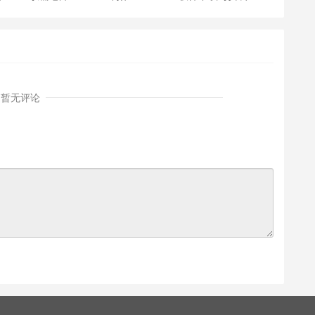
《C++面向对象程序设
计》课件
暂无评论