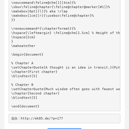
\newcommand\feline@chm[1][4cm]{%

\sbox\feline@chapter{\feline@chapter@marker[#1]}%

\makebox[0pt][l]{% aka \rlap

\makebox[1cm][r]{\usebox\feline@chapter}%

}}   

\renewcommand*{\chapterformat}{%

\hspace{\leftmargin} \feline@chm[2.5cm] % Height of the col
\hspace{2cm}

}

\makeatother

\begin{document}

% Chapter A

\setChapterQuote{A thought is an idea in transit.}{Pythagor
\chapter{First chapter}

\blindtext[5]

% Chapter B

\setChapterQuote{Much wisdom often goes with fewest words.}
\chapter{Second chapter}

\blindtext[5]

\end{document}
选自：http://mk85.de/?p=177