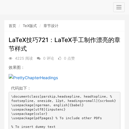
Togg
navig
首页
TeX版式
章节设计
LaTeX技巧721：LaTeX手工制作漂亮的章
节样式
4225 阅读
0 评论
0 点赞
效果图：
代码如下：
\documentclass[parskip,headsepline, headtopline, %

footsepline, oneside, 12pt, headings=small]{scrbook}

\usepackage[ngerman, english]{babel}

\usepackage[utf8]{inputenc}

\usepackage{color}

\usepackage{pdfpages} % To include other PDFs

% To insert dummy text
