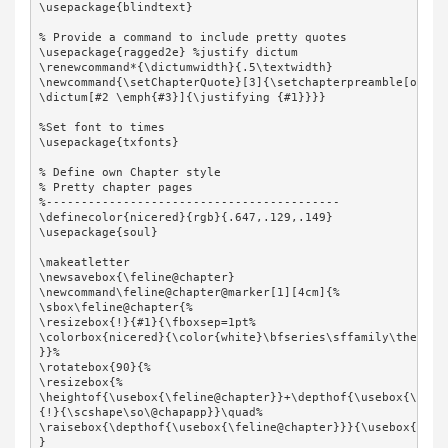
\usepackage{blindtext}

% Provide a command to include pretty quotes

\usepackage{ragged2e} %justify dictum

\renewcommand*{\dictumwidth}{.5\textwidth}

\newcommand{\setChapterQuote}[3]{\setchapterpreamble[o]{%

\dictum[#2 \emph{#3}]{\justifying {#1}}}}

%Set font to times

\usepackage{txfonts}

% Define own Chapter style

% Pretty chapter pages

%------------------------------------------

\definecolor{nicered}{rgb}{.647,.129,.149}

\usepackage{soul}

\makeatletter

\newsavebox{\feline@chapter}

\newcommand\feline@chapter@marker[1][4cm]{%

\sbox\feline@chapter{%

\resizebox{!}{#1}{\fboxsep=1pt%

\colorbox{nicered}{\color{white}\bfseries\sffamily\thechapt
}}%

\rotatebox{90}{%

\resizebox{%

\heightof{\usebox{\feline@chapter}}+\depthof{\usebox{\felin
{!}{\scshape\so\@chapapp}}\quad%

\raisebox{\depthof{\usebox{\feline@chapter}}}{\usebox{\feli
}
