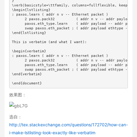
}

\verb|basicstyle=\ttfamily, columns=fullflexible, keepspace
\begin{lstlisting}

: paxos.learn ( addr n v -- Ethernet packet )

      2 paxos.pack32          ( addr n v -- addr payload )

      paxos.eth_type.learn    ( addr payload -- addr payloa
      swap paxos.eth_packet ; ( addr payload ethtype -- eth
\end{lstlisting}

This is verbatim (and what I want):

\begin{verbatim}

: paxos.learn ( addr n v -- Ethernet packet )

      2 paxos.pack32          ( addr n v -- addr payload )

      paxos.eth_type.learn    ( addr payload -- addr payloa
      swap paxos.eth_packet ; ( addr payload ethtype -- eth
\end{verbatim}

\end{document}
效果图：
选自：
http://tex.stackexchange.com/questions/172702/how-can-
i-make-lstlisting-look-exactly-like-verbatim