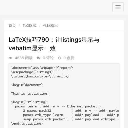
Togg
navig
首页
TeX版式
代码输出
LaTeX技巧790：让listings显示与
vebatim显示一致
4638 阅读
0 评论
0 点赞
\documentclass[a4paper]{report}

\usepackage{listings}

\lstset{basicstyle=\ttfamily}

\begin{document}

This is lstlisting:

\begin{lstlisting}

: paxos.learn ( addr n v -- Ethernet packet )

      2 paxos.pack32          ( addr n v -- addr payload )

      paxos.eth_type.learn    ( addr payload -- addr payloa
      swap paxos.eth_packet ; ( addr payload ethtype -- eth
\end{lstlisting}
