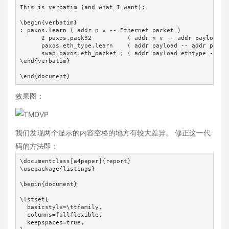
This is verbatim (and what I want):

\begin{verbatim}

: paxos.learn ( addr n v -- Ethernet packet )

      2 paxos.pack32          ( addr n v -- addr payload )

      paxos.eth_type.learn    ( addr payload -- addr payloa
      swap paxos.eth_packet ; ( addr payload ethtype -- eth
\end{verbatim}

\end{document}
效果图：
我们发现两个显示的内容空格的地方有较大差异。 修正这一代
码的方法即：
\documentclass[a4paper]{report}

\usepackage{listings}

\begin{document}

\lstset{

  basicstyle=\ttfamily,

  columns=fullflexible,

  keepspaces=true,
