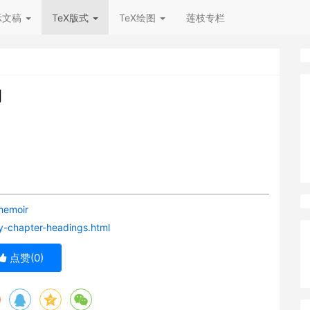
示文稿
TeX版式
TeX绘图
莲枝专栏
例
memoir
y-chapter-headings.html
点赞(
0
)